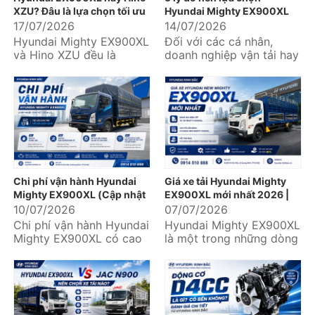
XZU? Đâu là lựa chọn tối ưu
Hyundai Mighty EX900XL
cho doanh nghiệp?
17/07/2026
14/07/2026
Hyundai Mighty EX900XL
Đối với các cá nhân,
và Hino XZU đều là
doanh nghiệp vận tải hay
những mẫu xe tải trung
đơn vị logistics, lựa chọn
được nhiều doanh nghiệp
một chiếc xe tải không...
vận tải,...
Chi phí vận hành Hyundai
Giá xe tải Hyundai Mighty
Mighty EX900XL (Cập nhật
EX900XL mới nhất 2026 |
chi tiết từ A-Z)
Ưu đãi lớn, hỗ trợ trả góp lên
10/07/2026
07/07/2026
đến 85%
Chi phí vận hành Hyundai
Hyundai Mighty EX900XL
Mighty EX900XL có cao
là một trong những dòng
không? Mỗi tháng cần chi
xe tải trung được nhiều
bao nhiêu cho nhiên liệu,
doanh nghiệp vận tải,
bảo dưỡng,...
logistics và...