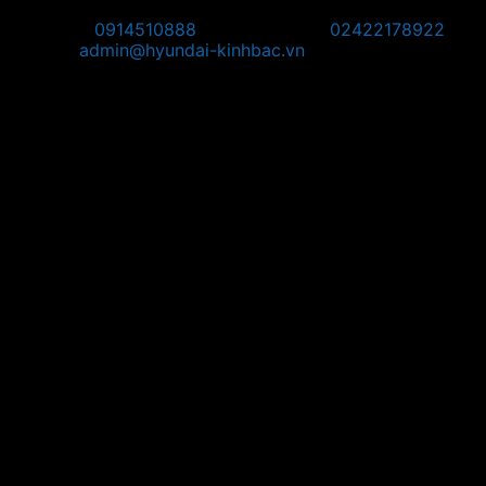
Nội Bài, TP Hà Nội
Hotline:
0914510888
Điện thoại:
02422178922
Email:
admin@hyundai-kinhbac.vn
Bản đồ
Chỉ đường đến Trụ Sở:
Chỉ đường đến POS Bắc Ninh: