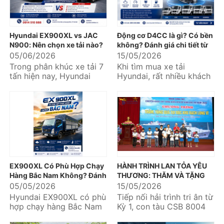
Hyundai EX900XL vs JAC
Động cơ D4CC là gì? Có bền
N900: Nên chọn xe tải nào?
không? Đánh giá chi tiết từ
Hyundai Kinh Bắc
05/06/2026
15/05/2026
Trong phân khúc xe tải 7
Khi tìm mua xe tải
tấn hiện nay, Hyundai
Hyundai, rất nhiều khách
EX900XL và JAC N900 là
hàng quan tâm đến động
hai mẫu xe được nhiều
cơ D4CC bởi đây là dòng
khách hàng quan...
động cơ...
EX900XL Có Phù Hợp Chạy
HÀNH TRÌNH LAN TỎA YÊU
Hàng Bắc Nam Không? Đánh
THƯƠNG: THĂM VÀ TẶNG
Giá Chi Tiết Từ Hyundai Kinh
QUÀ CÁC CHÁU HỌC SINH
05/05/2026
15/05/2026
Bắc
VƯỢT KHÓ NƠI BIỂN ĐẢO
Hyundai EX900XL có phù
Tiếp nối hải trình tri ân từ
hợp chạy hàng Bắc Nam
Kỳ 1, con tàu CSB 8004
không là câu hỏi được
đã tiếp tục đưa Đoàn