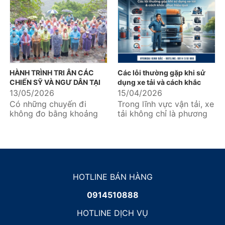
nhiều khách hàng vận tải
công tác do Thiếu
quan tâm...
tướng...
HÀNH TRÌNH TRI ÂN CÁC
Các lỗi thường gặp khi sử
CHIẾN SỸ VÀ NGƯ DÂN TẠI
dụng xe tải và cách khắc
ĐẢO HÒN MÊ – ĐẢO BẠCH
phục hiệu quả
13/05/2026
15/04/2026
LONG VỸ - ĐẢO CÔ TÔ
Có những chuyến đi
Trong lĩnh vực vận tải, xe
không đo bằng khoảng
tải không chỉ là phương
cách địa lý, mà được đo
tiện mà còn là “tài sản
bằng những nhịp đập
sinh lời” quan trọng...
thổn thức...
HOTLINE BÁN HÀNG
0914510888
HOTLINE DỊCH VỤ