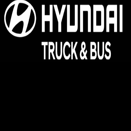
Hyundai Kinh Bắc - Đại lý 3S ủy quyền của Hyundai
Thành Công Thương Mại
Địa chỉ:
Hyundai Kinh Bắc, km08, đường Võ Văn Kiệt,
Quang Minh, Mê Linh, Hà Nội
Pos Bắc Ninh: Km139, Quốc lộ 1A, Phường Võ Cường,
Thành Phố Bắc Ninh, Tỉnh Bắc Ninh.
Pos Phú Thọ: Khu 1, Phường Vân Phú, Thành phố Việt Trì,
Tỉnh Phú Thọ
Pos Tây Bắc: KM8 + 800, Quốc Lộ 2, Thôn Thạch Lỗi, Xã