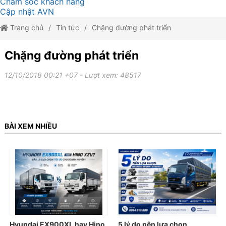
Chăm sóc khách hàng
Cập nhật AVN
Trang chủ
Tin tức
Chặng đường phát triển
Chặng đường phát triển
12/10/2018 00:21 +07
- Lượt xem: 48517
BÀI XEM NHIỀU
Hyundai EX900XL hay Hino
5 lý do nên lựa chọn