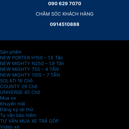
090 629 7070
CHĂM SÓC KHÁCH HÀNG
0914510888
Sản phẩm
NEW PORTER H150 – 1.5 Tấn
NEW MIGHTY N250 – 1.9 Tấn
NEW MIGHTY 75S – 4 TẤN
NEW MIGHTY 110S – 7 TẤN
SOLATI 16 Chỗ
COUNTY 29 Chỗ
UNIVERSE 45 Chỗ
Mua xe
Khuyến mãi
Đăng ký lái thử
Tư vấn bảo hiểm
TƯ VẤN MUA XE TRẢ GÓP
Video xe