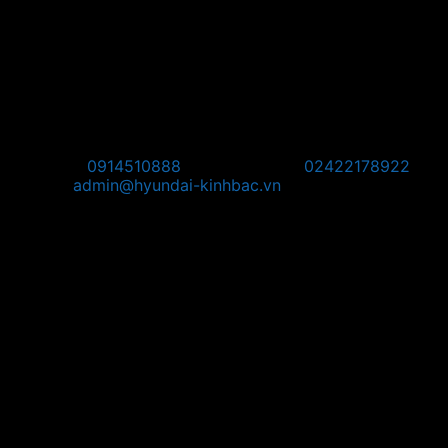
Pos Bắc Ninh: Km139, Quốc lộ 1A, Phường Võ Cường,
Thành Phố Bắc Ninh, Tỉnh Bắc Ninh.
Pos Phú Thọ: Khu 1, Phường Vân Phú, Thành phố Việt Trì,
Tỉnh Phú Thọ
Pos Tây Bắc: KM8 + 800, Quốc Lộ 2, Thôn Thạch Lỗi, Xã
Nội Bài, TP Hà Nội
Hotline:
0914510888
Điện thoại:
02422178922
Email:
admin@hyundai-kinhbac.vn
Bản đồ
Chỉ đường đến Trụ Sở: