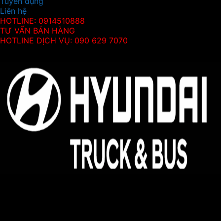
Tuyển dụng
Liên hệ
HOTLINE: 0914510888
TƯ VẤN BÁN HÀNG
HOTLINE DỊCH VỤ: 090 629 7070
Thông tin
Hyundai Kinh Bắc - Đại lý 3S ủy quyền của Hyundai
Thành Công Thương Mại
Địa chỉ:
Hyundai Kinh Bắc, km08, đường Võ Văn Kiệt,
Quang Minh, Mê Linh, Hà Nội