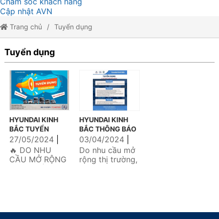
Chăm sóc khách hàng
Cập nhật AVN
Trang chủ
Tuyển dụng
Tuyển dụng
HYUNDAI KINH
HYUNDAI KINH
BẮC TUYỂN
BẮC THÔNG BÁO
DỤNG TƯ VẤN
TUYỂN DỤNG
27/05/2024
|
03/04/2024
|
BÁN HÀNG
THÁNG 4.2024
Tuyển dụng
Tuyển dụng
🔥 DO NHU
Do nhu cầu mở
THÁNG 6 NĂM
CẦU MỞ RỘNG
rộng thị trường,
2024
THỊ TRƯỜNG
Hyundai Kinh
KINH DOANH -
Bắc cần tuyển :
HYUNDAI KINH
𝐓𝐔̛ 𝐕𝐀̂́𝐍 𝐁𝐀́𝐍...
BẮC 𝐓𝐔𝐘𝐄̂̉𝐍
𝐃𝐔̣𝐍𝐆...