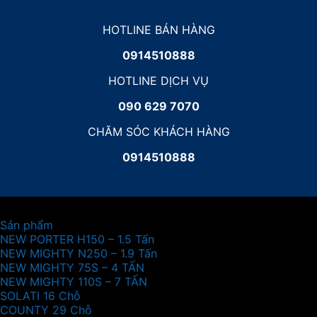
HOTLINE BÁN HÀNG
0914510888
HOTLINE DỊCH VỤ
090 629 7070
CHĂM SÓC KHÁCH HÀNG
0914510888
Sản phẩm
NEW PORTER H150 – 1.5 Tấn
NEW MIGHTY N250 – 1.9 Tấn
NEW MIGHTY 75S – 4 TẤN
NEW MIGHTY 110S – 7 TẤN
SOLATI 16 Chỗ
COUNTY 29 Chỗ