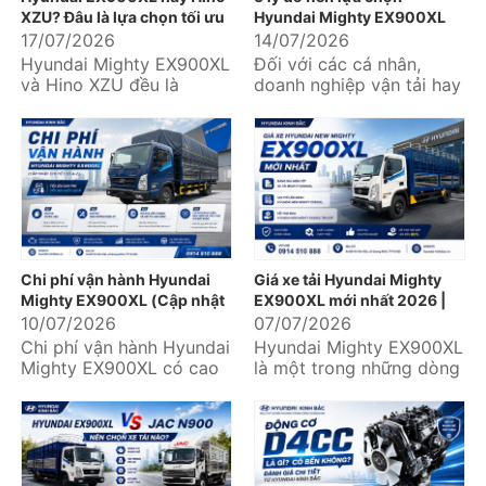
XZU? Đâu là lựa chọn tối ưu
Hyundai Mighty EX900XL
cho doanh nghiệp?
17/07/2026
14/07/2026
Hyundai Mighty EX900XL
Đối với các cá nhân,
và Hino XZU đều là
doanh nghiệp vận tải hay
những mẫu xe tải trung
đơn vị logistics, lựa chọn
được nhiều doanh nghiệp
một chiếc xe tải không...
vận tải,...
Chi phí vận hành Hyundai
Giá xe tải Hyundai Mighty
Mighty EX900XL (Cập nhật
EX900XL mới nhất 2026 |
chi tiết từ A-Z)
Ưu đãi lớn, hỗ trợ trả góp lên
10/07/2026
07/07/2026
đến 85%
Chi phí vận hành Hyundai
Hyundai Mighty EX900XL
Mighty EX900XL có cao
là một trong những dòng
không? Mỗi tháng cần chi
xe tải trung được nhiều
bao nhiêu cho nhiên liệu,
doanh nghiệp vận tải,
bảo dưỡng,...
logistics và...