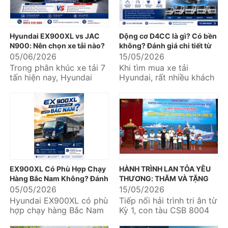
Hyundai EX900XL vs JAC
Động cơ D4CC là gì? Có bền
N900: Nên chọn xe tải nào?
không? Đánh giá chi tiết từ
Hyundai Kinh Bắc
05/06/2026
15/05/2026
Trong phân khúc xe tải 7
Khi tìm mua xe tải
tấn hiện nay, Hyundai
Hyundai, rất nhiều khách
EX900XL và JAC N900 là
hàng quan tâm đến động
hai mẫu xe được nhiều
cơ D4CC bởi đây là dòng
khách hàng quan...
động cơ...
EX900XL Có Phù Hợp Chạy
HÀNH TRÌNH LAN TỎA YÊU
Hàng Bắc Nam Không? Đánh
THƯƠNG: THĂM VÀ TẶNG
Giá Chi Tiết Từ Hyundai Kinh
QUÀ CÁC CHÁU HỌC SINH
05/05/2026
15/05/2026
Bắc
VƯỢT KHÓ NƠI BIỂN ĐẢO
Hyundai EX900XL có phù
Tiếp nối hải trình tri ân từ
hợp chạy hàng Bắc Nam
Kỳ 1, con tàu CSB 8004
không là câu hỏi được
đã tiếp tục đưa Đoàn