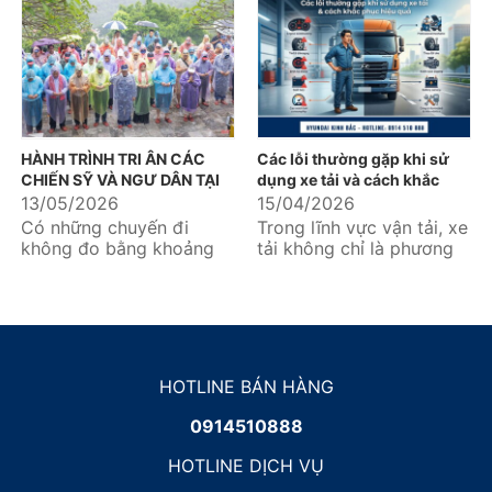
nhiều khách hàng vận tải
công tác do Thiếu
quan tâm...
tướng...
HÀNH TRÌNH TRI ÂN CÁC
Các lỗi thường gặp khi sử
CHIẾN SỸ VÀ NGƯ DÂN TẠI
dụng xe tải và cách khắc
ĐẢO HÒN MÊ – ĐẢO BẠCH
phục hiệu quả
13/05/2026
15/04/2026
LONG VỸ - ĐẢO CÔ TÔ
Có những chuyến đi
Trong lĩnh vực vận tải, xe
không đo bằng khoảng
tải không chỉ là phương
cách địa lý, mà được đo
tiện mà còn là “tài sản
bằng những nhịp đập
sinh lời” quan trọng...
thổn thức...
HOTLINE BÁN HÀNG
0914510888
HOTLINE DỊCH VỤ