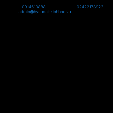
Nội Bài, TP Hà Nội
Hotline:
0914510888
Điện thoại:
02422178922
Email:
admin@hyundai-kinhbac.vn
Bản đồ
Chỉ đường đến Trụ Sở:
Chỉ đường đến POS Bắc Ninh: