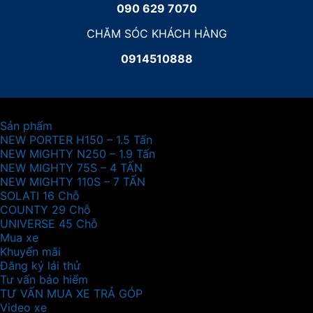
090 629 7070
CHĂM SÓC KHÁCH HÀNG
0914510888
Sản phẩm
NEW PORTER H150 – 1.5 Tấn
NEW MIGHTY N250 – 1.9 Tấn
NEW MIGHTY 75S – 4 TẤN
NEW MIGHTY 110S – 7 TẤN
SOLATI 16 Chỗ
COUNTY 29 Chỗ
UNIVERSE 45 Chỗ
Mua xe
Khuyến mãi
Đăng ký lái thử
Tư vấn bảo hiểm
TƯ VẤN MUA XE TRẢ GÓP
Video xe