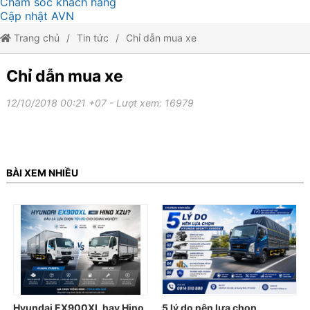
Chăm sóc khách hàng
Cập nhật AVN
Trang chủ
Tin tức
Chỉ dẫn mua xe
Chỉ dẫn mua xe
12/10/2018 00:21 +07
- Lượt xem: 16979
BÀI XEM NHIỀU
Hyundai EX900XL hay Hino
5 lý do nên lựa chọn