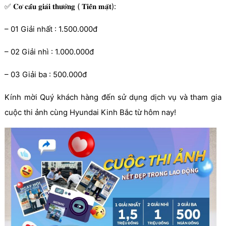
✅ 𝐂𝐨̛ 𝐜𝐚̂́𝐮 𝐠𝐢𝐚̉𝐢 𝐭𝐡𝐮̛𝐨̛̉𝐧𝐠 ( 𝐓𝐢𝐞̂̀𝐧 𝐦𝐚̣̆𝐭):
– 01 Giải nhất : 1.500.000đ
– 02 Giải nhì : 1.000.000đ
– 03 Giải ba : 500.000đ
Kính mời Quý khách hàng đến sử dụng dịch vụ và tham gia
cuộc thi ảnh cùng Hyundai Kinh Bắc từ hôm nay!