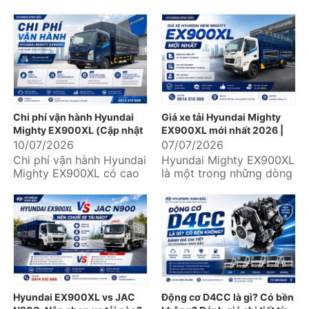
những mẫu xe tải trung
đơn vị logistics, lựa chọn
được nhiều doanh nghiệp
một chiếc xe tải không...
vận tải,...
Chi phí vận hành Hyundai
Giá xe tải Hyundai Mighty
Mighty EX900XL (Cập nhật
EX900XL mới nhất 2026 |
chi tiết từ A-Z)
Ưu đãi lớn, hỗ trợ trả góp lên
10/07/2026
07/07/2026
đến 85%
Chi phí vận hành Hyundai
Hyundai Mighty EX900XL
Mighty EX900XL có cao
là một trong những dòng
không? Mỗi tháng cần chi
xe tải trung được nhiều
bao nhiêu cho nhiên liệu,
doanh nghiệp vận tải,
bảo dưỡng,...
logistics và...
Hyundai EX900XL vs JAC
Động cơ D4CC là gì? Có bền