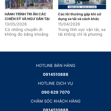
HÀNH TRÌNH TRI ÂN CÁC
Các lỗi thường gặp khi sử
CHIẾN SỸ VÀ NGƯ DÂN TẠI
dụng xe tải và cách khắc
ĐẢO HÒN MÊ – ĐẢO BẠCH
phục hiệu quả
13/05/2026
15/04/2026
LONG VỸ - ĐẢO CÔ TÔ
Có những chuyến đi
Trong lĩnh vực vận tải, xe
không đo bằng khoảng
tải không chỉ là phương
cách địa lý, mà được đo
tiện mà còn là “tài sản
bằng những nhịp đập
sinh lời” quan trọng...
thổn thức...
HOTLINE BÁN HÀNG
0914510888
HOTLINE DỊCH VỤ
090 629 7070
CHĂM SÓC KHÁCH HÀNG
0914510888