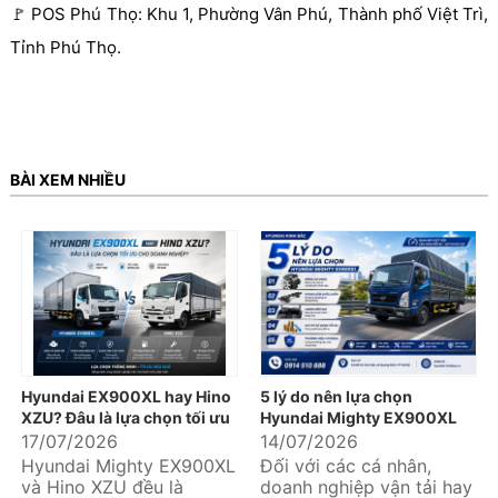
🚩 POS Phú Thọ: Khu 1, Phường Vân Phú, Thành phố Việt Trì,
Tỉnh Phú Thọ.
BÀI XEM NHIỀU
Hyundai EX900XL hay Hino
5 lý do nên lựa chọn
XZU? Đâu là lựa chọn tối ưu
Hyundai Mighty EX900XL
cho doanh nghiệp?
17/07/2026
14/07/2026
Hyundai Mighty EX900XL
Đối với các cá nhân,
và Hino XZU đều là
doanh nghiệp vận tải hay