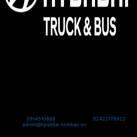
Hyundai Kinh Bắc - Đại lý 3S ủy quyền của Hyundai
Thành Công Thương Mại
Địa chỉ:
Hyundai Kinh Bắc, km08, đường Võ Văn Kiệt,
Quang Minh, Mê Linh, Hà Nội
Pos Bắc Ninh: Km139, Quốc lộ 1A, Phường Võ Cường,
Thành Phố Bắc Ninh, Tỉnh Bắc Ninh.
Pos Phú Thọ: Khu 1, Phường Vân Phú, Thành phố Việt Trì,
Tỉnh Phú Thọ
Pos Tây Bắc: KM8 + 800, Quốc Lộ 2, Thôn Thạch Lỗi, Xã
Nội Bài, TP Hà Nội
Hotline:
0914510888
Điện thoại:
02422178922
Email:
admin@hyundai-kinhbac.vn
Bản đồ