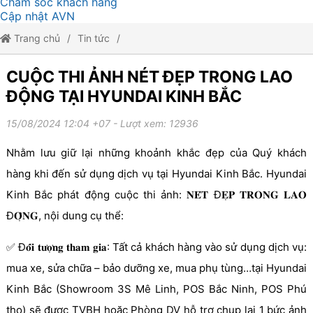
Chăm sóc khách hàng
Cập nhật AVN
Trang chủ
Tin tức
CUỘC THI ẢNH NÉT ĐẸP TRONG LAO ĐỘNG TẠI HYUNDAI KINH
CUỘC THI ẢNH NÉT ĐẸP TRONG LAO
ĐỘNG TẠI HYUNDAI KINH BẮC
BẮC
15/08/2024 12:04 +07
- Lượt xem: 12936
Nhằm lưu giữ lại những khoảnh khắc đẹp của Quý khách
hàng khi đến sử dụng dịch vụ tại Hyundai Kinh Bắc. Hyundai
Kinh Bắc phát động cuộc thi ảnh: 𝐍𝐄́𝐓 Đ𝐄̣𝐏 𝐓𝐑𝐎𝐍𝐆 𝐋𝐀𝐎
Đ𝐎̣̂𝐍𝐆, nội dung cụ thể:
✅ Đ𝐨̂́𝐢 𝐭𝐮̛𝐨̛̣𝐧𝐠 𝐭𝐡𝐚𝐦 𝐠𝐢𝐚: Tất cả khách hàng vào sử dụng dịch vụ:
mua xe, sửa chữa – bảo dưỡng xe, mua phụ tùng…tại Hyundai
Kinh Bắc (Showroom 3S Mê Linh, POS Bắc Ninh, POS Phú
thọ) sẽ được TVBH hoặc Phòng DV hỗ trợ chụp lại 1 bức ảnh