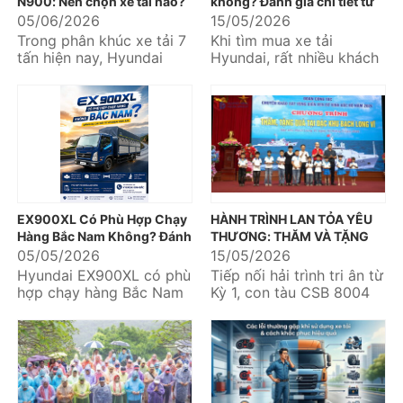
N900: Nên chọn xe tải nào?
không? Đánh giá chi tiết từ
Hyundai Kinh Bắc
05/06/2026
15/05/2026
Trong phân khúc xe tải 7
Khi tìm mua xe tải
tấn hiện nay, Hyundai
Hyundai, rất nhiều khách
EX900XL và JAC N900 là
hàng quan tâm đến động
hai mẫu xe được nhiều
cơ D4CC bởi đây là dòng
khách hàng quan...
động cơ...
EX900XL Có Phù Hợp Chạy
HÀNH TRÌNH LAN TỎA YÊU
Hàng Bắc Nam Không? Đánh
THƯƠNG: THĂM VÀ TẶNG
Giá Chi Tiết Từ Hyundai Kinh
QUÀ CÁC CHÁU HỌC SINH
05/05/2026
15/05/2026
Bắc
VƯỢT KHÓ NƠI BIỂN ĐẢO
Hyundai EX900XL có phù
Tiếp nối hải trình tri ân từ
hợp chạy hàng Bắc Nam
Kỳ 1, con tàu CSB 8004
không là câu hỏi được
đã tiếp tục đưa Đoàn
nhiều khách hàng vận tải
công tác do Thiếu
quan tâm...
tướng...