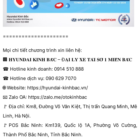
=====================
Mọi chi tiết chương trình xin liên hệ:
🏢 𝐇𝐘𝐔𝐍𝐃𝐀𝐈 𝐊𝐈𝐍𝐇 𝐁𝐀̆́𝐂 – Đ𝐀̣𝐈 𝐋𝐘́ 𝐗𝐄 𝐓𝐀̉𝐈 𝐒𝐎̂́ 𝟏 𝐌𝐈𝐄̂̀𝐍 𝐁𝐀̆́𝐂
☎ Hotline kinh doanh: 0914 510 888
☎ Hotline dịch vụ: 090 629 7070
🌐 Website: https://hyundai-kinhbac.vn/
📧 Zalo OA: https://zalo.me/otokinhbac
🚩 Địa chỉ: Km8, Đường Võ Văn Kiệt, Thị trấn Quang Minh, Mê
Linh, Hà Nội.
🚩POS Bắc Ninh: Km139, Quốc lộ 1A, Phường Võ Cường,
Thành Phố Bắc Ninh, Tỉnh Bắc Ninh.