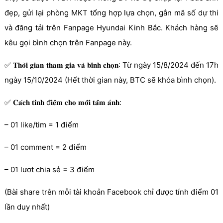
đẹp, gửi lại phòng MKT tổng hợp lựa chọn, gắn mã số dự thi
và đăng tải trên Fanpage Hyundai Kinh Bắc. Khách hàng sẽ
kêu gọi bình chọn trên Fanpage này.
✅ 𝐓𝐡𝐨̛̀𝐢 𝐠𝐢𝐚𝐧 𝐭𝐡𝐚𝐦 𝐠𝐢𝐚 𝐯𝐚̀ 𝐛𝐢̀𝐧𝐡 𝐜𝐡𝐨̣𝐧: Từ ngày 15/8/2024 đến 17h
ngày 15/10/2024 (Hết thời gian này, BTC sẽ khóa bình chọn).
✅ 𝐂𝐚́𝐜𝐡 𝐭𝐢́𝐧𝐡 đ𝐢𝐞̂̉𝐦 𝐜𝐡𝐨 𝐦𝐨̂̃𝐢 𝐭𝐚̂́𝐦 𝐚̉𝐧𝐡:
– 01 like/tim = 1 điểm
– 01 comment = 2 điểm
– 01 lươt chia sẻ = 3 điểm
(Bài share trên mỗi tài khoản Facebook chỉ được tính điểm 01
lần duy nhất)