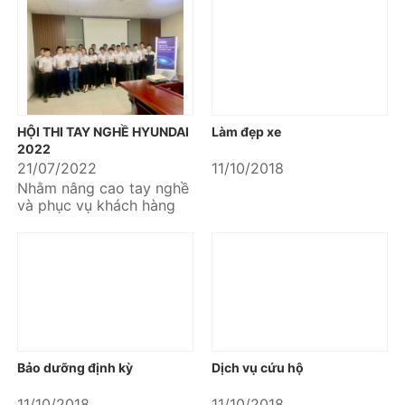
và an toàn trong dịp...
khắc phục nhanh chóng,
giúp xe vận hành mát mẻ
hiệu quả.
HỘI THI TAY NGHỀ HYUNDAI
Làm đẹp xe
2022
21/07/2022
11/10/2018
Nhằm nâng cao tay nghề
và phục vụ khách hàng
ngày càng tốt hơn. Tại
Hyundai Kinh Bắc hôm
nay đã diễn ra...
Bảo dưỡng định kỳ
Dịch vụ cứu hộ
11/10/2018
11/10/2018