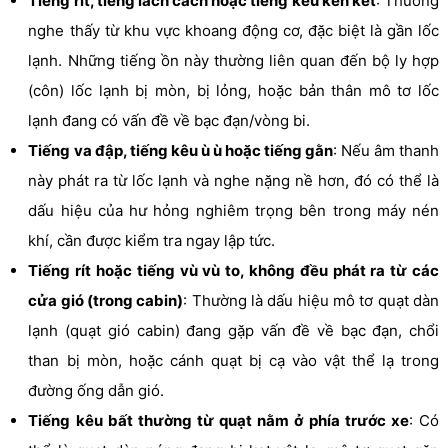
Tiếng rít, tiếng lách cách hoặc tiếng kêu ken két
: Thường
nghe thấy từ khu vực khoang động cơ, đặc biệt là gần lốc
lạnh. Những tiếng ồn này thường liên quan đến bộ ly hợp
(côn) lốc lạnh bị mòn, bị lỏng, hoặc bản thân mô tơ lốc
lạnh đang có vấn đề về bạc đạn/vòng bi.
Tiếng va đập, tiếng kêu ù ù hoặc tiếng gằn
: Nếu âm thanh
này phát ra từ lốc lạnh và nghe nặng nề hơn, đó có thể là
dấu hiệu của hư hỏng nghiêm trọng bên trong máy nén
khí, cần được kiểm tra ngay lập tức.
Tiếng rít hoặc tiếng vù vù to, không đều phát ra từ các
cửa gió (trong cabin)
: Thường là dấu hiệu mô tơ quạt dàn
lạnh (quạt gió cabin) đang gặp vấn đề về bạc đạn, chổi
than bị mòn, hoặc cánh quạt bị cạ vào vật thể lạ trong
đường ống dẫn gió.
Tiếng kêu bất thường từ quạt nằm ở phía trước xe
: Có