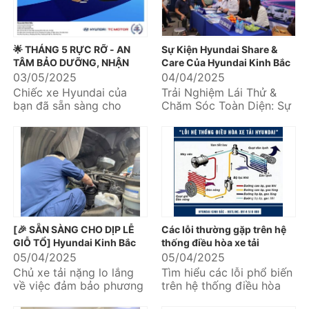
🌟 THÁNG 5 RỰC RỠ - AN
Sự Kiện Hyundai Share &
TÂM BẢO DƯỠNG, NHẬN
Care Của Hyundai Kinh Bắc
NGÀN ƯU ĐÃI TẠI HYUNDAI
Tại Phú Thọ Tháng 04/2025
03/05/2025
04/04/2025
KINH BẮC! 🌟
Chiếc xe Hyundai của
Trải Nghiệm Lái Thử &
bạn đã sẵn sàng cho
Chăm Sóc Toàn Diện: Sự
những hành trình hè sôi
Kiện Hyundai Share &
động hay cần được "F5"
Care Của Hyundai Kinh
sau những...
Bắc Tại...
[🎉 SẴN SÀNG CHO DỊP LỄ
Các lỗi thường gặp trên hệ
GIỖ TỔ] Hyundai Kinh Bắc
thống điều hòa xe tải
Chủ Động Bảo Dưỡng Xe Tải
hyundai gồm những gì?
05/04/2025
05/04/2025
Nặng Tận Nơi – Đảm Bảo
Chủ xe tải nặng lo lắng
Tìm hiểu các lỗi phổ biến
Hành Trình Bền Bỉ!
về việc đảm bảo phương
trên hệ thống điều hòa
tiện hoạt động ổn định
xe tải Hyundai và cách