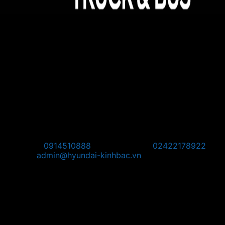
Hyundai Kinh Bắc - Đại lý 3S ủy quyền của Hyundai
Thành Công Thương Mại
Địa chỉ:
Hyundai Kinh Bắc, km08, đường Võ Văn Kiệt,
Quang Minh, Mê Linh, Hà Nội
Pos Bắc Ninh: Km139, Quốc lộ 1A, Phường Võ Cường,
Thành Phố Bắc Ninh, Tỉnh Bắc Ninh.
Pos Phú Thọ: Khu 1, Phường Vân Phú, Thành phố Việt Trì,
Tỉnh Phú Thọ
Pos Tây Bắc: KM8 + 800, Quốc Lộ 2, Thôn Thạch Lỗi, Xã
Nội Bài, TP Hà Nội
Hotline:
0914510888
Điện thoại:
02422178922
Email:
admin@hyundai-kinhbac.vn
Bản đồ
Chỉ đường đến Trụ Sở: