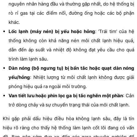
nguyên nhân hàng đầu và thường gặp nhất, do hệ thống bị
rò rỉ gas tại các điểm nối, đường ống hoặc các bộ phận
khác.
Lốc lạnh (máy nén) bị yếu hoặc hỏng
: ‘Trái tim’ của hệ
thống không còn khả năng nén môi chất lạnh hiệu quả,
dẫn đến áp suất và nhiệt độ không đạt yêu cầu cho quá
trình làm lạnh sâu.
Dàn nóng (bộ ngưng tụ) bị bẩn tắc hoặc quạt dàn nóng
yếu/hỏng
: Nhiệt lượng từ môi chất lạnh không được giải
phóng hiệu quả ra ngoài môi trường.
Van tiết lưu hoặc phin lọc ga bị tắc nghẽn một phần
: Cản
trở dòng chảy và sự chuyển trạng thái của môi chất lạnh.
Khi gặp phải dấu hiệu điều hòa không lạnh sâu, đây là tín
hiệu rõ ràng cho thấy hệ thống làm lạnh cốt lõi đang có vấn
đề. Bạn nên sớm đưa xe đến các gara chuyên nghiệp để