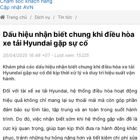
Chăm sóc khách hàng
Cập nhật AVN
Trang chủ
Dịch vụ
Tin tức
Dấu hiệu nhận biết chung khi điều hòa xe tải Hyundai gặp sự cố
Dấu hiệu nhận biết chung khi điều hòa
xe tải Hyundai gặp sự cố
20/04/2025 16:48 +07
- Lượt xem: 15225
Khám phá các dấu hiệu nhận biết chung khi điều hòa xe tải
Hyundai gặp sự cố để kịp thời xử lý và duy trì hiệu suất vận
hành.
Đối với tài xế xe tải Hyundai, hệ thống điều hòa hoạt động
hiệu quả không chỉ mang lại sự thoải mái mà còn góp phần
đảm bảo sự tỉnh táo, tập trung và an toàn trong suốt hành
trình. Do đó, việc nhận biết sớm khi hệ thống gặp vấn đề là
cực kỳ quan trọng, giúp bạn kịp thời đưa ra hành động khắc
phục, tránh những hư hỏng nặng hơn và tiết kiệm chi phí sửa