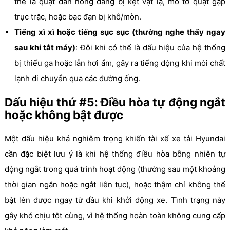
thể là quạt dàn nóng đang bị kẹt vật lạ, mô tơ quạt gặp
trục trặc, hoặc bạc đạn bị khô/mòn.
Tiếng xì xì hoặc tiếng sục sục (thường nghe thấy ngay
sau khi tắt máy)
: Đôi khi có thể là dấu hiệu của hệ thống
bị thiếu ga hoặc lẫn hơi ẩm, gây ra tiếng động khi môi chất
lạnh di chuyển qua các đường ống.
Dấu hiệu thứ #5: Điều hòa tự động ngắt
hoặc không bật được
Một dấu hiệu khá nghiêm trọng khiến tài xế xe tải Hyundai
cần đặc biệt lưu ý là khi hệ thống điều hòa bỗng nhiên tự
động ngắt trong quá trình hoạt động (thường sau một khoảng
thời gian ngắn hoặc ngắt liên tục), hoặc thậm chí không thể
bật lên được ngay từ đầu khi khởi động xe. Tình trạng này
gây khó chịu tột cùng, vì hệ thống hoàn toàn không cung cấp