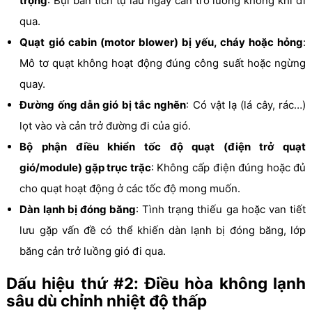
trọng
: Bụi bẩn tích tụ lâu ngày cản trở luồng không khí đi
qua.
Quạt gió cabin (motor blower) bị yếu, cháy hoặc hỏng
:
Mô tơ quạt không hoạt động đúng công suất hoặc ngừng
quay.
Đường ống dẫn gió bị tắc nghẽn
: Có vật lạ (lá cây, rác…)
lọt vào và cản trở đường đi của gió.
Bộ phận điều khiển tốc độ quạt (điện trở quạt
gió/module) gặp trục trặc
: Không cấp điện đúng hoặc đủ
cho quạt hoạt động ở các tốc độ mong muốn.
Dàn lạnh bị đóng băng
: Tình trạng thiếu ga hoặc van tiết
lưu gặp vấn đề có thể khiến dàn lạnh bị đóng băng, lớp
băng cản trở luồng gió đi qua.
Dấu hiệu thứ #2: Điều hòa không lạnh
sâu dù chỉnh nhiệt độ thấp