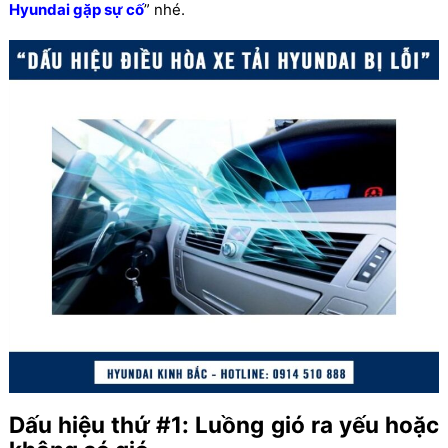
Hyundai gặp sự cố
” nhé.
Dấu hiệu thứ #1: Luồng gió ra yếu hoặc