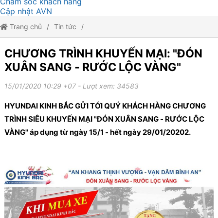
Chăm sóc khách hàng
Cập nhật AVN
Trang chủ
Tin tức
CHƯƠNG TRÌNH KHUYẾN MẠI: "ĐÓN XUÂN SANG - RƯỚC LỘC
CHƯƠNG TRÌNH KHUYẾN MẠI: "ĐÓN
XUÂN SANG - RƯỚC LỘC VÀNG"
VÀNG"
15/01/2020 10:29 +07
- Lượt xem: 34583
HYUNDAI KINH BẮC GỬI TỚI QUÝ KHÁCH HÀNG CHƯƠNG
TRÌNH SIÊU KHUYẾN MẠI "ĐÓN XUÂN SANG - RƯỚC LỘC
VÀNG" áp dụng từ ngày 15/1 - hết ngày 29/01/20202.