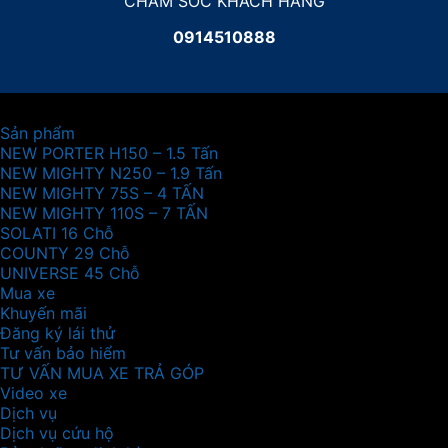
CHĂM SÓC KHÁCH HÀNG
0914510888
Sản phẩm
NEW PORTER H150 – 1.5 Tấn
NEW MIGHTY N250 – 1.9 Tấn
NEW MIGHTY 75S – 4 TẤN
NEW MIGHTY 110S – 7 TẤN
SOLATI 16 Chỗ
COUNTY 29 Chỗ
UNIVERSE 45 Chỗ
Mua xe
Khuyến mãi
Đăng ký lái thử
Tư vấn bảo hiểm
TƯ VẤN MUA XE TRẢ GÓP
Video xe
Dịch vụ
Dịch vụ cứu hộ