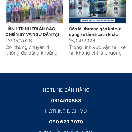
HÀNH TRÌNH TRI ÂN CÁC
Các lỗi thường gặp khi sử
CHIẾN SỸ VÀ NGƯ DÂN TẠI
dụng xe tải và cách khắc
ĐẢO HÒN MÊ – ĐẢO BẠCH
phục hiệu quả
13/05/2026
15/04/2026
LONG VỸ - ĐẢO CÔ TÔ
Có những chuyến đi
Trong lĩnh vực vận tải, xe
không đo bằng khoảng
tải không chỉ là phương
cách địa lý, mà được đo
tiện mà còn là “tài sản
bằng những nhịp đập
sinh lời” quan trọng...
thổn thức...
HOTLINE BÁN HÀNG
0914510888
HOTLINE DỊCH VỤ
090 629 7070