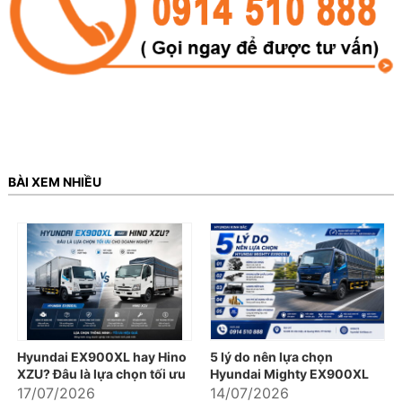
BÀI XEM NHIỀU
Hyundai EX900XL hay Hino
5 lý do nên lựa chọn
XZU? Đâu là lựa chọn tối ưu
Hyundai Mighty EX900XL
cho doanh nghiệp?
17/07/2026
14/07/2026