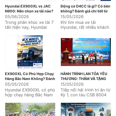
Hyundai EX900XL vs JAC
Động cơ D4CC là gì? Có bền
N900: Nên chọn xe tải nào?
không? Đánh giá chi tiết từ
Hyundai Kinh Bắc
05/06/2026
15/05/2026
Trong phân khúc xe tải 7
Khi tìm mua xe tải
tấn hiện nay, Hyundai
Hyundai, rất nhiều khách
EX900XL và JAC N900 là
hàng quan tâm đến động
hai mẫu xe được nhiều
cơ D4CC bởi đây là dòng
khách hàng quan...
động cơ...
EX900XL Có Phù Hợp Chạy
HÀNH TRÌNH LAN TỎA YÊU
Hàng Bắc Nam Không? Đánh
THƯƠNG: THĂM VÀ TẶNG
Giá Chi Tiết Từ Hyundai Kinh
QUÀ CÁC CHÁU HỌC SINH
05/05/2026
15/05/2026
Bắc
VƯỢT KHÓ NƠI BIỂN ĐẢO
Hyundai EX900XL có phù
Tiếp nối hải trình tri ân từ
hợp chạy hàng Bắc Nam
Kỳ 1, con tàu CSB 8004
không là câu hỏi được
đã tiếp tục đưa Đoàn
nhiều khách hàng vận tải
công tác do Thiếu
quan tâm...
tướng...