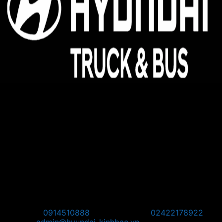
Hyundai Kinh Bắc - Đại lý 3S ủy quyền của Hyundai
Thành Công Thương Mại
Địa chỉ:
Hyundai Kinh Bắc, km08, đường Võ Văn Kiệt,
Quang Minh, Mê Linh, Hà Nội
Pos Bắc Ninh: Km139, Quốc lộ 1A, Phường Võ Cường,
Thành Phố Bắc Ninh, Tỉnh Bắc Ninh.
Pos Phú Thọ: Khu 1, Phường Vân Phú, Thành phố Việt Trì,
Tỉnh Phú Thọ
Pos Tây Bắc: KM8 + 800, Quốc Lộ 2, Thôn Thạch Lỗi, Xã
Nội Bài, TP Hà Nội
Hotline:
0914510888
Điện thoại:
02422178922
Email:
admin@hyundai-kinhbac.vn