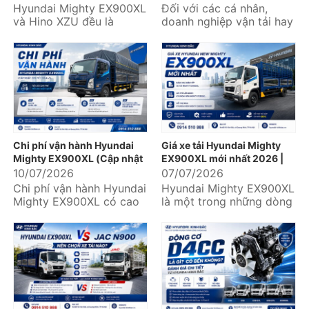
Hyundai Mighty EX900XL
Đối với các cá nhân,
và Hino XZU đều là
doanh nghiệp vận tải hay
những mẫu xe tải trung
đơn vị logistics, lựa chọn
được nhiều doanh nghiệp
một chiếc xe tải không...
vận tải,...
Chi phí vận hành Hyundai
Giá xe tải Hyundai Mighty
Mighty EX900XL (Cập nhật
EX900XL mới nhất 2026 |
chi tiết từ A-Z)
Ưu đãi lớn, hỗ trợ trả góp lên
10/07/2026
07/07/2026
đến 85%
Chi phí vận hành Hyundai
Hyundai Mighty EX900XL
Mighty EX900XL có cao
là một trong những dòng
không? Mỗi tháng cần chi
xe tải trung được nhiều
bao nhiêu cho nhiên liệu,
doanh nghiệp vận tải,
bảo dưỡng,...
logistics và...