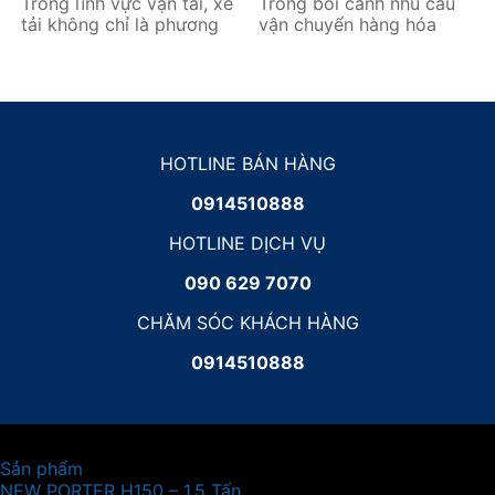
Trong lĩnh vực vận tải, xe
Trong bối cảnh nhu cầu
tải không chỉ là phương
vận chuyển hàng hóa
tiện mà còn là “tài sản
ngày càng tăng, việc đầu
sinh lời” quan trọng...
tư xe tải để kinh doanh
đang trở...
HOTLINE BÁN HÀNG
0914510888
HOTLINE DỊCH VỤ
090 629 7070
CHĂM SÓC KHÁCH HÀNG
0914510888
Sản phẩm
NEW PORTER H150 – 1.5 Tấn