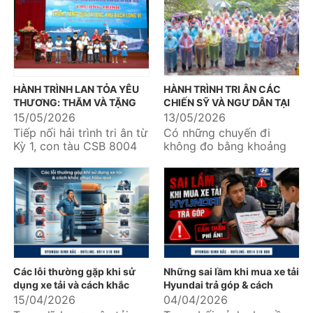
khách hàng quan...
quan tâm...
HÀNH TRÌNH LAN TỎA YÊU
HÀNH TRÌNH TRI ÂN CÁC
THƯƠNG: THĂM VÀ TẶNG
CHIẾN SỸ VÀ NGƯ DÂN TẠI
QUÀ CÁC CHÁU HỌC SINH
ĐẢO HÒN MÊ – ĐẢO BẠCH
15/05/2026
13/05/2026
VƯỢT KHÓ NƠI BIỂN ĐẢO
LONG VỸ - ĐẢO CÔ TÔ
Tiếp nối hải trình tri ân từ
Có những chuyến đi
Kỳ 1, con tàu CSB 8004
không đo bằng khoảng
đã tiếp tục đưa Đoàn
cách địa lý, mà được đo
công tác do Thiếu
bằng những nhịp đập
tướng...
thổn thức...
Các lỗi thường gặp khi sử
Những sai lầm khi mua xe tải
dụng xe tải và cách khắc
Hyundai trả góp & cách
phục hiệu quả
tránh hiệu quả
15/04/2026
04/04/2026