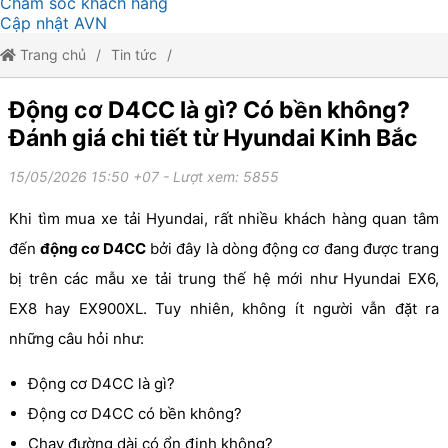
Chăm sóc khách hàng
Cập nhật AVN
Trang chủ
Tin tức
Động cơ D4CC là gì? Có bền không? Đánh giá chi tiết từ Hyundai
Động cơ D4CC là gì? Có bền không?
Đánh giá chi tiết từ Hyundai Kinh Bắc
Kinh Bắc
15/05/2026 15:50 +07
- Lượt xem: 5855
Khi tìm mua xe tải Hyundai, rất nhiều khách hàng quan tâm
đến
động cơ D4CC
bởi đây là dòng động cơ đang được trang
bị trên các mẫu xe tải trung thế hệ mới như Hyundai EX6,
EX8 hay EX900XL. Tuy nhiên, không ít người vẫn đặt ra
những câu hỏi như:
Động cơ D4CC là gì?
Động cơ D4CC có bền không?
Chạy đường dài có ổn định không?