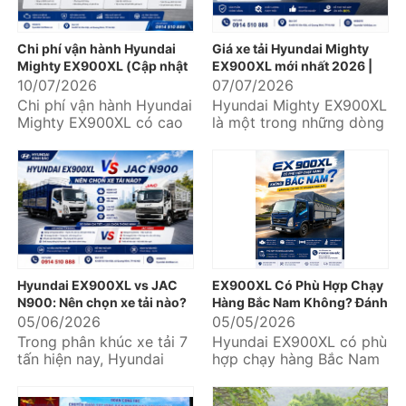
Chi phí vận hành Hyundai
Giá xe tải Hyundai Mighty
Mighty EX900XL (Cập nhật
EX900XL mới nhất 2026 |
chi tiết từ A-Z)
Ưu đãi lớn, hỗ trợ trả góp lên
10/07/2026
07/07/2026
đến 85%
Chi phí vận hành Hyundai
Hyundai Mighty EX900XL
Mighty EX900XL có cao
là một trong những dòng
không? Mỗi tháng cần chi
xe tải trung được nhiều
bao nhiêu cho nhiên liệu,
doanh nghiệp vận tải,
bảo dưỡng,...
logistics và...
Hyundai EX900XL vs JAC
EX900XL Có Phù Hợp Chạy
N900: Nên chọn xe tải nào?
Hàng Bắc Nam Không? Đánh
Giá Chi Tiết Từ Hyundai Kinh
05/06/2026
05/05/2026
Bắc
Trong phân khúc xe tải 7
Hyundai EX900XL có phù
tấn hiện nay, Hyundai
hợp chạy hàng Bắc Nam
EX900XL và JAC N900 là
không là câu hỏi được
hai mẫu xe được nhiều
nhiều khách hàng vận tải