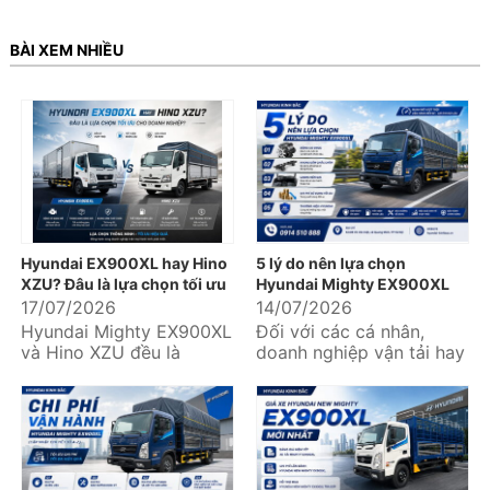
BÀI XEM NHIỀU
Hyundai EX900XL hay Hino
5 lý do nên lựa chọn
XZU? Đâu là lựa chọn tối ưu
Hyundai Mighty EX900XL
cho doanh nghiệp?
17/07/2026
14/07/2026
Hyundai Mighty EX900XL
Đối với các cá nhân,
và Hino XZU đều là
doanh nghiệp vận tải hay
những mẫu xe tải trung
đơn vị logistics, lựa chọn
được nhiều doanh nghiệp
một chiếc xe tải không...
vận tải,...