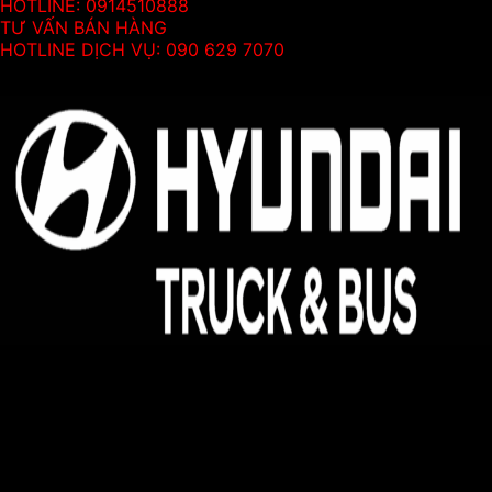
HOTLINE: 0914510888
TƯ VẤN BÁN HÀNG
HOTLINE DỊCH VỤ: 090 629 7070
Thông tin
Hyundai Kinh Bắc - Đại lý 3S ủy quyền của Hyundai
Thành Công Thương Mại
Địa chỉ:
Hyundai Kinh Bắc, km08, đường Võ Văn Kiệt,
Quang Minh, Mê Linh, Hà Nội
Pos Bắc Ninh: Km139, Quốc lộ 1A, Phường Võ Cường,
Thành Phố Bắc Ninh, Tỉnh Bắc Ninh.