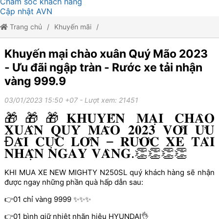
Chăm sóc khách hàng
Cập nhật AVN
Trang chủ
Khuyến mãi
Khuyến mại chào xuân Quý Mão 2023 - Ưu đãi ngập tràn - Rước xe
Khuyến mại chào xuân Quý Mão 2023
- Ưu đãi ngập tràn - Rước xe tải nhận
tải nhận vàng 999.9
vàng 999.9
03/01/2023 15:50 +07
- Lượt xem: 21451
🎁🎁🎁𝐊𝐇𝐔𝐘𝐄̂́𝐍 𝐌𝐀̣𝐈 𝐂𝐇𝐀̀𝐎
𝐗𝐔𝐀̂𝐍 𝐐𝐔𝐘́ 𝐌𝐀̃𝐎 𝟐𝟎𝟐𝟑 𝐕𝐎̛́𝐈 𝐔̛𝐔
Đ𝐀̃𝐈 𝐂𝐔̛̣𝐂 𝐋𝐎̛́𝐍 – 𝐑𝐔̛𝐎̛́𝐂 𝐗𝐄 𝐓𝐀̉𝐈
𝐍𝐇𝐀̣̂𝐍 𝐍𝐆𝐀𝐘 𝐕𝐀̀𝐍𝐆.👏👏👏👏
KHI MUA XE NEW MIGHTY N250SL quý khách hàng sẽ nhận
được ngay những phần quà hấp dẫn sau:
👉01 chỉ vàng 9999 ✨✨✨
👉01 bình giữ nhiệt nhãn hiệu HYUNDAI👌