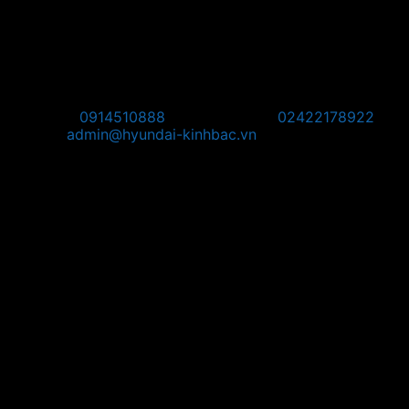
Pos Phú Thọ: Khu 1, Phường Vân Phú, Thành phố Việt Trì,
Tỉnh Phú Thọ
Pos Tây Bắc: KM8 + 800, Quốc Lộ 2, Thôn Thạch Lỗi, Xã
Nội Bài, TP Hà Nội
Hotline:
0914510888
Điện thoại:
02422178922
Email:
admin@hyundai-kinhbac.vn
Bản đồ
Chỉ đường đến Trụ Sở:
Chỉ đường đến POS Bắc Ninh: