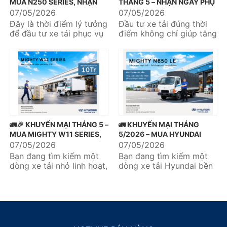
MUA N250 SERIES, NHẬN
THÁNG 5 – NHẬN NGAY PHỤ
NGAY ƯU ĐÃI DỊCH VỤ 20
KIỆN 999K 🎁
07/05/2026
07/05/2026
TRIỆU 🔥🚛
Đây là thời điểm lý tưởng
Đầu tư xe tải đúng thời
để đầu tư xe tải phục vụ
điểm không chỉ giúp tăng
kinh doanh và tối ưu hiệu
hiệu quả vận chuyển mà
quả vận chuyển....
còn tối ưu chi phí vận...
🚛🎉 KHUYẾN MẠI THÁNG 5 –
🚛 KHUYẾN MẠI THÁNG
MUA MIGHTY W11 SERIES,
5/2026 – MUA HYUNDAI
NHẬN NGAY ƯU ĐÃI DỊCH
MIGHTY N650LE, TẶNG
07/05/2026
07/05/2026
VỤ 10 TRIỆU 🎉🚛
NGAY 1 NĂM BẢO HIỂM
Bạn đang tìm kiếm một
Bạn đang tìm kiếm một
TNDS 🎉
dòng xe tải nhỏ linh hoạt,
dòng xe tải Hyundai bền
tiết kiệm và tối ưu cho
bỉ, tiết kiệm nhiên liệu và
nhu cầu vận chuyển
tối ưu chi phí đầu tư?...
hàng...