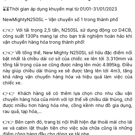
⌛⏳Thời gian áp dụng khuyến mại từ 01/01-31/01/2023
NewMightyN250SL – Vận chuyển số 1 trong thành phố
👉👉 Với tải trọng 2,5 tấn, N250SL sử dụng động cơ D4CB,
công suất 130Ps mang lại cho bạn trải nghiệm hoàn hảo khi
vận chuyển hàng hóa trong thành phố!
👉👉 Về tổng thể, New Mighty N250SL sở hữu đặc điểm nổi
bật nhất là chiều dài cơ sở của chiếc xe lên tới 3.310mm và
tổng tải trọng của xe cũng được nâng lên mức 4.995kg. Điều
này giúp chiều dài thùng xe sẽ được tăng lên tới 4m3, tăng
khả năng vận chuyển hàng hóa và hiệu quả làm việc của
chiếc xe.
👉👉 Khách hàng sẽ có thêm lựa chọn cho nhu cầu vận
chuyển hàng hóa của mình với lợi thế về chiều dài thùng, chở
được nhiều hơn hàng hóa nhẹ, cồng kềnh như đồ gia dụng,
rau quả, tạp hóa,…
👉👉 Bên cạnh đó, trang bị nội thất hiện đại thoải mái cho lái
xe và cabin lật thuận tiện cho việc sửa chữa cũng là những
điểm cộng hàng đầu cho dòng xe tải nhẹ.