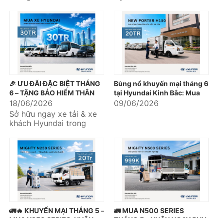
phục vụ nhu cầu vận
khai chương trình khuyến
chuyển hàng hóa, mở
mại dành cho nhiều dòng
rộng...
xe thương mại...
🎉 ƯU ĐÃI ĐẶC BIỆT THÁNG
Bùng nổ khuyến mại tháng 6
6 – TẶNG BẢO HIỂM THÂN
tại Hyundai Kinh Bắc: Mua
VỎ LÊN TỚI 30 TRIỆU ĐỒNG
xe nhận quà khủng liền tay
18/06/2026
09/06/2026
🚛🚌
Sở hữu ngay xe tải & xe
khách Hyundai trong
tháng 6 và nhận quà tặng
bảo hiểm thân vỏ với giá
trị...
🚛🔥 KHUYẾN MẠI THÁNG 5 –
🚛 MUA N500 SERIES