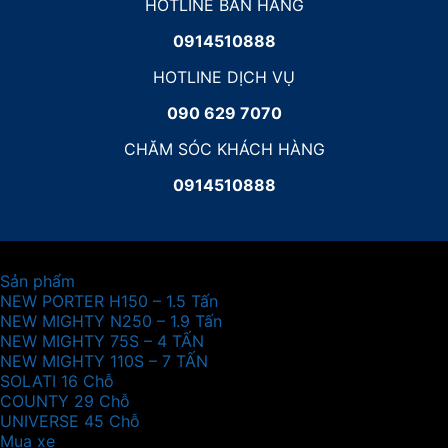
HOTLINE BÁN HÀNG
0914510888
HOTLINE DỊCH VỤ
090 629 7070
CHĂM SÓC KHÁCH HÀNG
0914510888
Sản phẩm
NEW PORTER H150 – 1.5 Tấn
NEW MIGHTY N250 – 1.9 Tấn
NEW MIGHTY 75S – 4 TẤN
NEW MIGHTY 110S – 7 TẤN
SOLATI 16 Chỗ
COUNTY 29 Chỗ
UNIVERSE 45 Chỗ
Mua xe