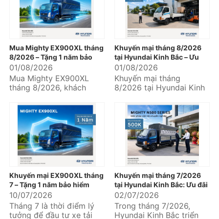
Mua Mighty EX900XL tháng
Khuyến mại tháng 8/2026
8/2026 – Tặng 1 năm bảo
tại Hyundai Kinh Bắc – Ưu
hiểm thân vỏ
đãi hấp dẫn khi mua xe
01/08/2026
01/08/2026
Hyundai
Mua Mighty EX900XL
Khuyến mại tháng
tháng 8/2026, khách
8/2026 tại Hyundai Kinh
hàng nhận ngay ưu đãi
Bắc mang đến nhiều ưu
tặng 01 năm bảo hiểm
đãi thiết thực dành cho
thân vỏ tại Hyundai
khách hàng đang...
Kinh...
Khuyến mại EX900XL tháng
Khuyến mại tháng 7/2026
7 – Tặng 1 năm bảo hiểm
tại Hyundai Kinh Bắc: Ưu đãi
thân vỏ, an tâm khai thác
hấp dẫn khi mua xe tải
10/07/2026
02/07/2026
ngay từ chuyến hàng đầu
Hyundai và Hyundai Solati
Tháng 7 là thời điểm lý
Trong tháng 7/2026,
tiên
tưởng để đầu tư xe tải
Hyundai Kinh Bắc triển