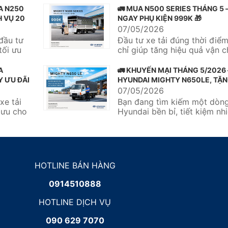
A N250
🚛 MUA N500 SERIES THÁNG 5 
H VỤ 20
NGAY PHỤ KIỆN 999K 🎁
07/05/2026
đầu tư
Đầu tư xe tải đúng thời điể
tối ưu
chỉ giúp tăng hiệu quả vận 
còn tối ưu chi phí vận...
A
🚛 KHUYẾN MẠI THÁNG 5/2026
Y ƯU ĐÃI
HYUNDAI MIGHTY N650LE, TẶN
NĂM BẢO HIỂM TNDS 🎉
07/05/2026
xe tải
Bạn đang tìm kiếm một dòng
i ưu cho
Hyundai bền bỉ, tiết kiệm nhi
tối ưu chi phí đầu tư?...
HOTLINE BÁN HÀNG
0914510888
HOTLINE DỊCH VỤ
090 629 7070