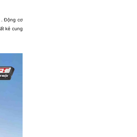
 . Động cơ
bất kẻ cung