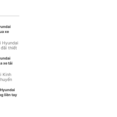
yundai
ua xe
i Hyundai
đãi thiết
ng...
yundai
a xe tải
i Kinh
khuyến
 thương
 Hyundai
g liền tay