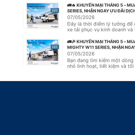
🚛🔥 KHUYẾN MẠI THÁNG 5 – MU
SERIES, NHẬN NGAY ƯU ĐÃI DỊC
TRIỆU 🔥🚛
07/05/2026
Đây là thời điểm lý tưởng để 
xe tải phục vụ kinh doanh và 
hiệu quả vận chuyển....
🚛🎉 KHUYẾN MẠI THÁNG 5 – MU
MIGHTY W11 SERIES, NHẬN NGA
DỊCH VỤ 10 TRIỆU 🎉🚛
07/05/2026
Bạn đang tìm kiếm một dòng 
nhỏ linh hoạt, tiết kiệm và tố
nhu cầu vận chuyển hàng...