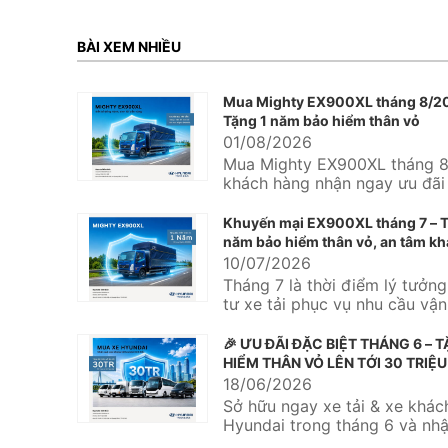
BÀI XEM NHIỀU
Mua Mighty EX900XL tháng 8/2
Tặng 1 năm bảo hiểm thân vỏ
01/08/2026
Mua Mighty EX900XL tháng 8
khách hàng nhận ngay ưu đãi
năm bảo hiểm thân vỏ tại Hy
Kinh...
Khuyến mại EX900XL tháng 7 – T
năm bảo hiểm thân vỏ, an tâm kh
ngay từ chuyến hàng đầu tiên
10/07/2026
Tháng 7 là thời điểm lý tưởn
tư xe tải phục vụ nhu cầu vậ
hàng hóa, mở rộng...
🎉 ƯU ĐÃI ĐẶC BIỆT THÁNG 6 – 
HIỂM THÂN VỎ LÊN TỚI 30 TRIỆU
🚌
18/06/2026
Sở hữu ngay xe tải & xe khác
Hyundai trong tháng 6 và nh
tặng bảo hiểm thân vỏ với giá t