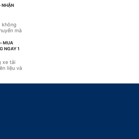
– NHẬN
m không
chuyển mà
 – MUA
G NGAY 1
 xe tải
ên liệu và