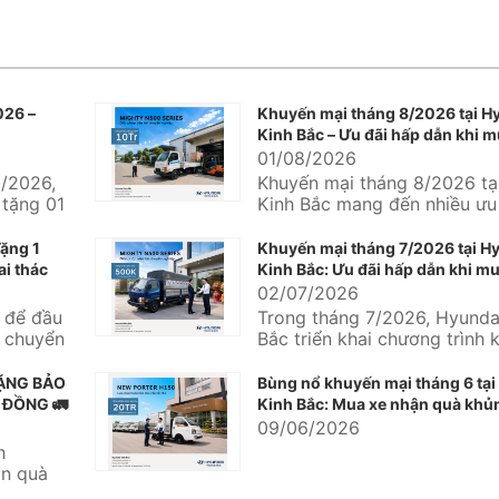
026 –
Khuyến mại tháng 8/2026 tại H
Kinh Bắc – Ưu đãi hấp dẫn khi m
Hyundai
01/08/2026
/2026,
Khuyến mại tháng 8/2026 tạ
 tặng 01
Kinh Bắc mang đến nhiều ưu 
undai
thực dành cho khách hàng đa
ặng 1
Khuyến mại tháng 7/2026 tại H
ai thác
Kinh Bắc: Ưu đãi hấp dẫn khi mu
Hyundai và Hyundai Solati
02/07/2026
g để đầu
Trong tháng 7/2026, Hyunda
n chuyển
Bắc triển khai chương trình 
mại dành cho nhiều dòng xe
mại...
TẶNG BẢO
Bùng nổ khuyến mại tháng 6 tại
 ĐỒNG 🚛
Kinh Bắc: Mua xe nhận quà khủn
09/06/2026
h
ận quà
rị...