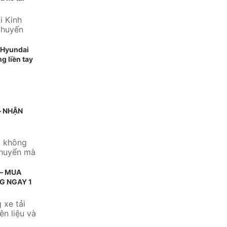
i Kinh
khuyến
 thương
 Hyundai
g liền tay
– NHẬN
m không
chuyển mà
 – MUA
G NGAY 1
 xe tải
ên liệu và