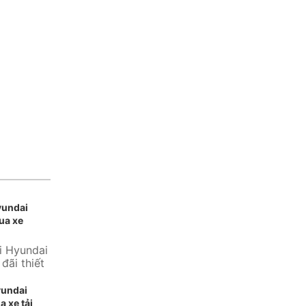
yundai
ua xe
i Hyundai
đãi thiết
ng...
yundai
a xe tải