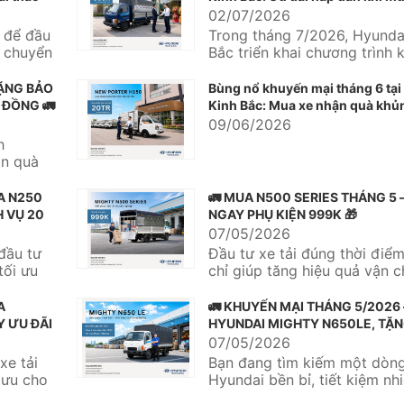
Hyundai và Hyundai Solati
02/07/2026
g để đầu
Trong tháng 7/2026, Hyunda
n chuyển
Bắc triển khai chương trình 
mại dành cho nhiều dòng xe
mại...
TẶNG BẢO
Bùng nổ khuyến mại tháng 6 tại
 ĐỒNG 🚛
Kinh Bắc: Mua xe nhận quà khủn
09/06/2026
h
ận quà
rị...
A N250
🚛 MUA N500 SERIES THÁNG 5 
H VỤ 20
NGAY PHỤ KIỆN 999K 🎁
07/05/2026
đầu tư
Đầu tư xe tải đúng thời điể
tối ưu
chỉ giúp tăng hiệu quả vận 
còn tối ưu chi phí vận...
A
🚛 KHUYẾN MẠI THÁNG 5/2026
Y ƯU ĐÃI
HYUNDAI MIGHTY N650LE, TẶN
NĂM BẢO HIỂM TNDS 🎉
07/05/2026
xe tải
Bạn đang tìm kiếm một dòng
i ưu cho
Hyundai bền bỉ, tiết kiệm nhi
tối ưu chi phí đầu tư?...