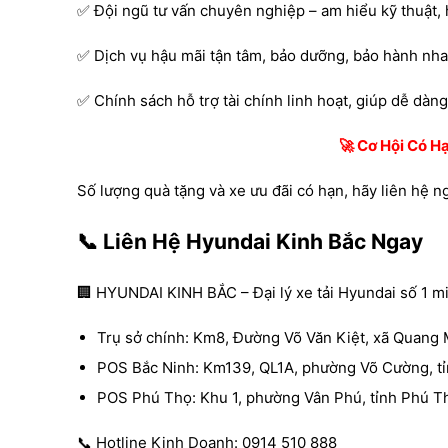
✅ Đội ngũ tư vấn chuyên nghiệp – am hiểu kỹ thuật, 
✅ Dịch vụ hậu mãi tận tâm, bảo dưỡng, bảo hành nh
✅ Chính sách hỗ trợ tài chính linh hoạt, giúp dễ dà
🚀 Cơ Hội Có H
Số lượng quà tặng và xe ưu đãi có hạn, hãy liên hệ n
📞 Liên Hệ Hyundai Kinh Bắc Ngay
🏢 HYUNDAI KINH BẮC – Đại lý xe tải Hyundai số 1 m
Trụ sở chính: Km8, Đường Võ Văn Kiệt, xã Quang 
POS Bắc Ninh: Km139, QL1A, phường Võ Cường, tỉ
POS Phú Thọ: Khu 1, phường Vân Phú, tỉnh Phú T
📞 Hotline Kinh Doanh: 0914 510 888