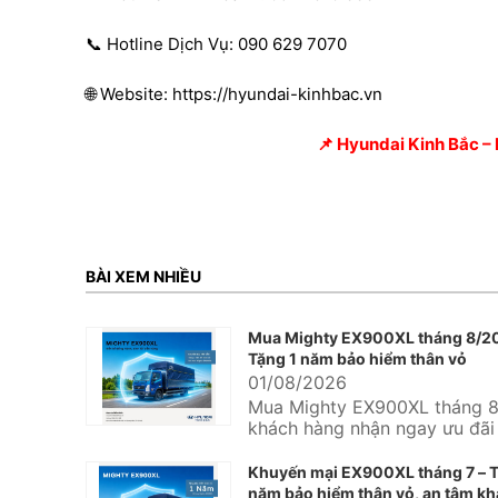
📞 Hotline Dịch Vụ: 090 629 7070
🌐 Website: https://hyundai-kinhbac.vn
📌 Hyundai Kinh Bắc – D
BÀI XEM NHIỀU
Mua Mighty EX900XL tháng 8/2
Tặng 1 năm bảo hiểm thân vỏ
01/08/2026
Mua Mighty EX900XL tháng 8
khách hàng nhận ngay ưu đãi
năm bảo hiểm thân vỏ tại Hy
Kinh...
Khuyến mại EX900XL tháng 7 – T
năm bảo hiểm thân vỏ, an tâm kh