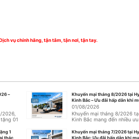
ịch vụ chính hãng, tận tâm, tận nơi, tận tay.
026 –
Khuyến mại tháng 8/2026 tại H
Kinh Bắc – Ưu đãi hấp dẫn khi m
Hyundai
01/08/2026
/2026,
Khuyến mại tháng 8/2026 tạ
 tặng 01
Kinh Bắc mang đến nhiều ưu 
undai
thực dành cho khách hàng đa
ặng 1
Khuyến mại tháng 7/2026 tại H
ai thác
Kinh Bắc: Ưu đãi hấp dẫn khi mu