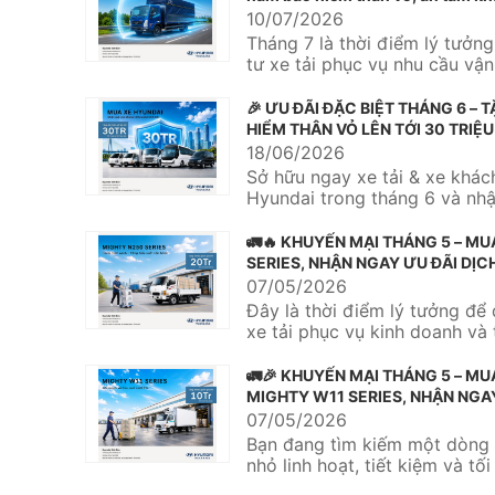
ngay từ chuyến hàng đầu tiên
10/07/2026
Tháng 7 là thời điểm lý tưởn
tư xe tải phục vụ nhu cầu vậ
hàng hóa, mở rộng...
🎉 ƯU ĐÃI ĐẶC BIỆT THÁNG 6 – 
HIỂM THÂN VỎ LÊN TỚI 30 TRIỆU
🚌
18/06/2026
Sở hữu ngay xe tải & xe khác
Hyundai trong tháng 6 và nh
tặng bảo hiểm thân vỏ với giá t
🚛🔥 KHUYẾN MẠI THÁNG 5 – MU
SERIES, NHẬN NGAY ƯU ĐÃI DỊC
TRIỆU 🔥🚛
07/05/2026
Đây là thời điểm lý tưởng để 
xe tải phục vụ kinh doanh và 
hiệu quả vận chuyển....
🚛🎉 KHUYẾN MẠI THÁNG 5 – MU
MIGHTY W11 SERIES, NHẬN NGA
DỊCH VỤ 10 TRIỆU 🎉🚛
07/05/2026
Bạn đang tìm kiếm một dòng 
nhỏ linh hoạt, tiết kiệm và tố
nhu cầu vận chuyển hàng...