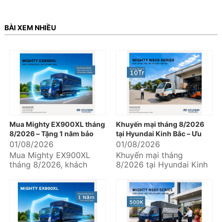
BÀI XEM NHIỀU
Mua Mighty EX900XL tháng
Khuyến mại tháng 8/2026
8/2026 – Tặng 1 năm bảo
tại Hyundai Kinh Bắc – Ưu
hiểm thân vỏ
đãi hấp dẫn khi mua xe
01/08/2026
01/08/2026
Hyundai
Mua Mighty EX900XL
Khuyến mại tháng
tháng 8/2026, khách
8/2026 tại Hyundai Kinh
hàng nhận ngay ưu đãi
Bắc mang đến nhiều ưu
tặng 01 năm bảo hiểm
đãi thiết thực dành cho
thân vỏ tại Hyundai
khách hàng đang...
Kinh...