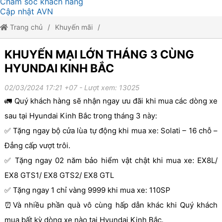
Chăm sóc khách hàng
Cập nhật AVN
Trang chủ
Khuyến mãi
KHUYẾN MẠI LỚN THÁNG 3 CÙNG HYUNDAI KINH BẮC
KHUYẾN MẠI LỚN THÁNG 3 CÙNG
HYUNDAI KINH BẮC
02/03/2024 17:21 +07
- Lượt xem: 13025
🚛 Quý khách hàng sẽ nhận ngay ưu đãi khi mua các dòng xe
sau tại Hyundai Kinh Bắc trong tháng 3 này:
✅ Tặng ngay bộ cửa lùa tự động khi mua xe: Solati – 16 chỗ –
Đẳng cấp vượt trôi.
✅ Tặng ngay 02 năm bảo hiểm vật chật khi mua xe: EX8L/
EX8 GTS1/ EX8 GTS2/ EX8 GTL
✅ Tặng ngay 1 chỉ vàng 9999 khi mua xe: 110SP
⏰Và nhiều phần quà vô cùng hấp dẫn khác khi Quý khách
mua bất kỳ dòng xe nào tại Hyundai Kinh Bắc.