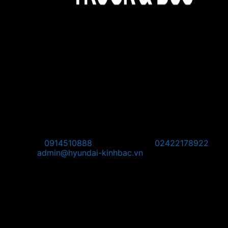
Hyundai Kinh Bắc - Đại lý 3S ủy quyền của Hyundai
Thành Công Thương Mại
Địa chỉ:
Hyundai Kinh Bắc, km08, đường Võ Văn Kiệt,
Quang Minh, Mê Linh, Hà Nội
Pos Bắc Ninh: Km139, Quốc lộ 1A, Phường Võ Cường,
Thành Phố Bắc Ninh, Tỉnh Bắc Ninh.
Pos Phú Thọ: Khu 1, Phường Vân Phú, Thành phố Việt Trì,
Tỉnh Phú Thọ
Pos Tây Bắc: KM8 + 800, Quốc Lộ 2, Thôn Thạch Lỗi, Xã
Nội Bài, TP Hà Nội
Hotline:
0914510888
Điện thoại:
02422178922
Email:
admin@hyundai-kinhbac.vn
Bản đồ
Chỉ đường đến Trụ Sở: