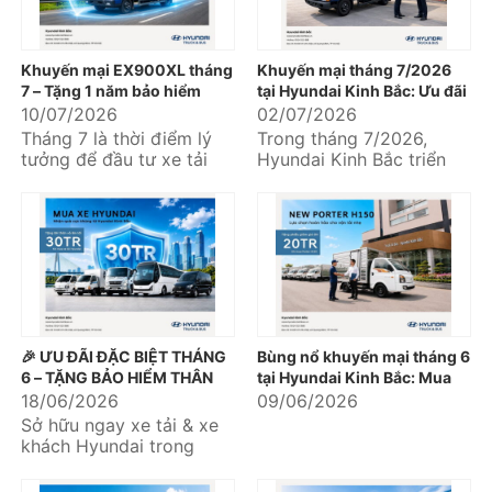
Khuyến mại EX900XL tháng
Khuyến mại tháng 7/2026
7 – Tặng 1 năm bảo hiểm
tại Hyundai Kinh Bắc: Ưu đãi
thân vỏ, an tâm khai thác
hấp dẫn khi mua xe tải
10/07/2026
02/07/2026
ngay từ chuyến hàng đầu
Hyundai và Hyundai Solati
Tháng 7 là thời điểm lý
Trong tháng 7/2026,
tiên
tưởng để đầu tư xe tải
Hyundai Kinh Bắc triển
phục vụ nhu cầu vận
khai chương trình khuyến
chuyển hàng hóa, mở
mại dành cho nhiều dòng
rộng...
xe thương mại...
🎉 ƯU ĐÃI ĐẶC BIỆT THÁNG
Bùng nổ khuyến mại tháng 6
6 – TẶNG BẢO HIỂM THÂN
tại Hyundai Kinh Bắc: Mua
VỎ LÊN TỚI 30 TRIỆU ĐỒNG
xe nhận quà khủng liền tay
18/06/2026
09/06/2026
🚛🚌
Sở hữu ngay xe tải & xe
khách Hyundai trong
tháng 6 và nhận quà tặng
bảo hiểm thân vỏ với giá