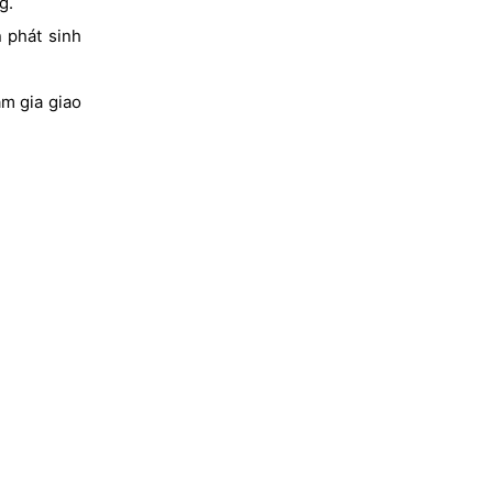
g.
 phát sinh
am gia giao