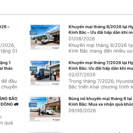
026 –
Khuyến mại tháng 8/2026 tại H
Kinh Bắc – Ưu đãi hấp dẫn khi m
Hyundai
01/08/2026
/2026,
Khuyến mại tháng 8/2026 tạ
 tặng 01
Kinh Bắc mang đến nhiều ưu 
undai
thực dành cho khách hàng đa
ặng 1
Khuyến mại tháng 7/2026 tại H
ai thác
Kinh Bắc: Ưu đãi hấp dẫn khi mu
Hyundai và Hyundai Solati
02/07/2026
g để đầu
Trong tháng 7/2026, Hyunda
n chuyển
Bắc triển khai chương trình 
mại dành cho nhiều dòng xe
mại...
TẶNG BẢO
Bùng nổ khuyến mại tháng 6 tại
 ĐỒNG 🚛
Kinh Bắc: Mua xe nhận quà khủn
09/06/2026
h
ận quà
rị...