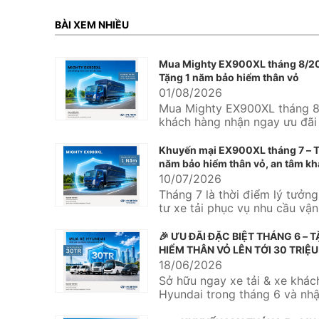
BÀI XEM NHIỀU
Mua Mighty EX900XL tháng 8/2
Tặng 1 năm bảo hiểm thân vỏ
01/08/2026
Mua Mighty EX900XL tháng 8
khách hàng nhận ngay ưu đãi
năm bảo hiểm thân vỏ tại Hy
Kinh...
Khuyến mại EX900XL tháng 7 – T
năm bảo hiểm thân vỏ, an tâm kh
ngay từ chuyến hàng đầu tiên
10/07/2026
Tháng 7 là thời điểm lý tưởn
tư xe tải phục vụ nhu cầu vậ
hàng hóa, mở rộng...
🎉 ƯU ĐÃI ĐẶC BIỆT THÁNG 6 – 
HIỂM THÂN VỎ LÊN TỚI 30 TRIỆU
🚌
18/06/2026
Sở hữu ngay xe tải & xe khác
Hyundai trong tháng 6 và nh
tặng bảo hiểm thân vỏ với giá t