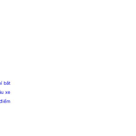
í bắt
ẫu xe
 điểm