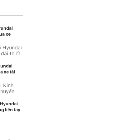
yundai
ua xe
i Hyundai
đãi thiết
ng...
yundai
a xe tải
i Kinh
khuyến
 thương
 Hyundai
g liền tay