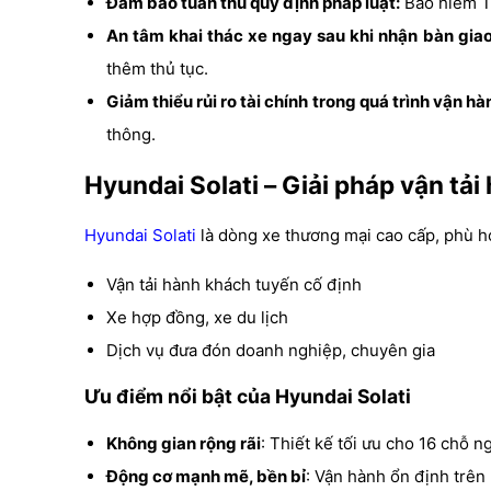
Đảm bảo tuân thủ quy định pháp luật:
Bảo hiểm TN
An tâm khai thác xe ngay sau khi nhận bàn giao
thêm thủ tục.
Giảm thiểu rủi ro tài chính trong quá trình vận hà
thông.
Hyundai Solati – Giải pháp vận tả
Hyundai Solati
là dòng xe thương mại cao cấp, phù h
Vận tải hành khách tuyến cố định
Xe hợp đồng, xe du lịch
Dịch vụ đưa đón doanh nghiệp, chuyên gia
Ưu điểm nổi bật của Hyundai Solati
Không gian rộng rãi
: Thiết kế tối ưu cho 16 chỗ ng
Động cơ mạnh mẽ, bền bỉ
: Vận hành ổn định trên