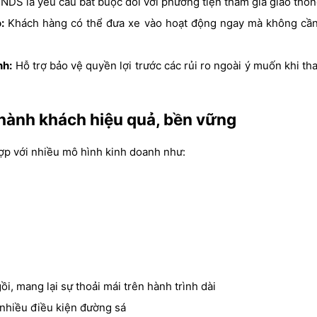
DS là yêu cầu bắt buộc đối với phương tiện tham gia giao thôn
:
Khách hàng có thể đưa xe vào hoạt động ngay mà không cần
nh:
Hỗ trợ bảo vệ quyền lợi trước các rủi ro ngoài ý muốn khi th
i hành khách hiệu quả, bền vững
ợp với nhiều mô hình kinh doanh như:
ồi, mang lại sự thoải mái trên hành trình dài
 nhiều điều kiện đường sá