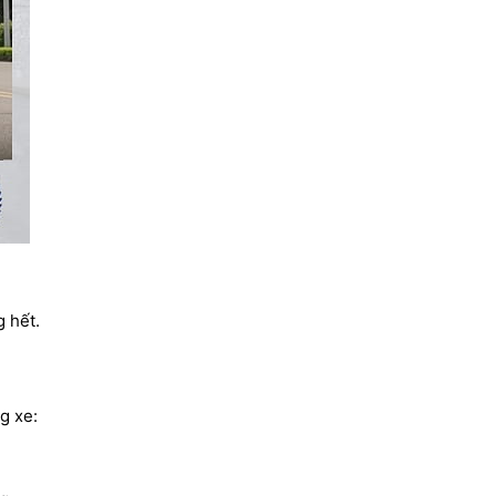
 hết.
g xe: