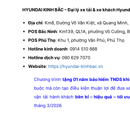
HYUNDAI KINH BẮC – Đại lý xe tải & xe khách Hyund
Địa chỉ
: Km8, Đường Võ Văn Kiệt, xã Quang Minh,
POS Bắc Ninh
: Km139, QL1A, phường Võ Cường, B
POS Phú Thọ
: Khu 1, phường Vân Phú, Phú Thọ
Hotline kinh doanh
: 0914 510 888
Hotline dịch vụ
: 090 629 7070
Website
:
https://hyundai-kinhbac.vn
Chương trình
tặng 01 năm bảo hiểm TNDS khi
buộc mà còn tạo điều kiện thuận lợi để đưa x
vận tải hành khách
bền bỉ – hiệu quả – tối ưu
tháng 3/2026.