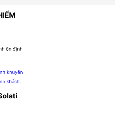
HIỂM
ành ổn định
ình khuyến
ành khách.
Solati