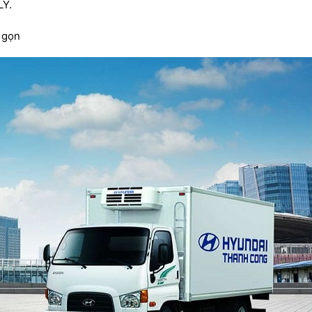
LÝ.
h gọn