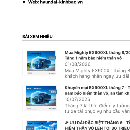
Web: hyundai-kinhbac.vn
BÀI XEM NHIỀU
Mua Mighty EX900XL tháng 8/2
Tặng 1 năm bảo hiểm thân vỏ
01/08/2026
Mua Mighty EX900XL tháng 8
khách hàng nhận ngay ưu đãi
năm bảo hiểm thân vỏ tại Hy
Kinh...
Khuyến mại EX900XL tháng 7 – T
năm bảo hiểm thân vỏ, an tâm kh
ngay từ chuyến hàng đầu tiên
10/07/2026
Tháng 7 là thời điểm lý tưởn
tư xe tải phục vụ nhu cầu vậ
hàng hóa, mở rộng...
🎉 ƯU ĐÃI ĐẶC BIỆT THÁNG 6 – 
HIỂM THÂN VỎ LÊN TỚI 30 TRIỆU