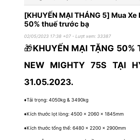
[KHUYẾN MẠI THÁNG 5] Mua Xe N
50% thuế trước bạ
02/05/2023 17:38 +07
- Lượt xem: 33387
🎁
KHUYẾN MẠI TẶNG 50% 
NEW MIGHTY 75S TẠI H
31.05.2023.
♦️Tải trọng: 4050kg & 3490kg
♦️Kích thước lọt lòng: 4500 x 2060 x 1845mm
♦️Kích thước tổng thể: 6480 x 2200 x 2900mm