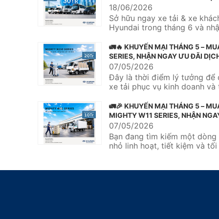
🚌
18/06/2026
Sở hữu ngay xe tải & xe khác
Hyundai trong tháng 6 và nh
tặng bảo hiểm thân vỏ với giá t
🚛🔥 KHUYẾN MẠI THÁNG 5 – MU
SERIES, NHẬN NGAY ƯU ĐÃI DỊC
TRIỆU 🔥🚛
07/05/2026
Đây là thời điểm lý tưởng để 
xe tải phục vụ kinh doanh và 
hiệu quả vận chuyển....
🚛🎉 KHUYẾN MẠI THÁNG 5 – MU
MIGHTY W11 SERIES, NHẬN NGA
DỊCH VỤ 10 TRIỆU 🎉🚛
07/05/2026
Bạn đang tìm kiếm một dòng 
nhỏ linh hoạt, tiết kiệm và tố
nhu cầu vận chuyển hàng...