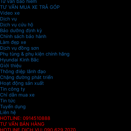
Tư vấn bảo hiểm
TƯ VẤN MUA XE TRẢ GÓP
Video xe
Dịch vụ
Dịch vụ cứu hộ
Bảo dưỡng định kỳ
Chính sách bảo hành
Làm đẹp xe
Dịch vụ đồng sơn
Phụ tùng & phụ kiện chính hãng
Hyundai Kinh Bắc
Giới thiệu
Thông điệp lãnh đạo
Chặng đường phát triển
Hoạt động sản xuất
Tin công ty
Chỉ dẫn mua xe
Tin tức
Tuyển dụng
Liên hệ
HOTLINE: 0914510888
TƯ VẤN BÁN HÀNG
HOTLINE DỊCH VỤ: 090 629 7070