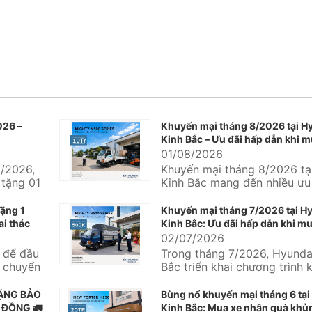
026 –
Khuyến mại tháng 8/2026 tại H
Kinh Bắc – Ưu đãi hấp dẫn khi m
Hyundai
01/08/2026
/2026,
Khuyến mại tháng 8/2026 tạ
 tặng 01
Kinh Bắc mang đến nhiều ưu 
undai
thực dành cho khách hàng đa
ặng 1
Khuyến mại tháng 7/2026 tại H
ai thác
Kinh Bắc: Ưu đãi hấp dẫn khi mu
Hyundai và Hyundai Solati
02/07/2026
g để đầu
Trong tháng 7/2026, Hyunda
n chuyển
Bắc triển khai chương trình 
mại dành cho nhiều dòng xe
mại...
TẶNG BẢO
Bùng nổ khuyến mại tháng 6 tại
 ĐỒNG 🚛
Kinh Bắc: Mua xe nhận quà khủn