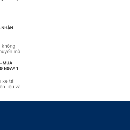
– NHẬN
m không
chuyển mà
 – MUA
G NGAY 1
 xe tải
ên liệu và