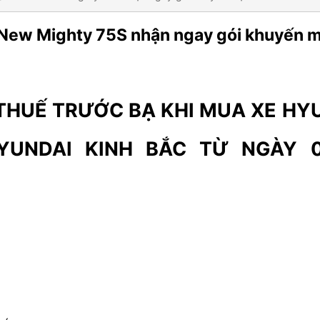
ew Mighty 75S nhận ngay gói khuyến m
THUẾ TRƯỚC BẠ KHI MUA XE HY
YUNDAI KINH BẮC TỪ NGÀY 0