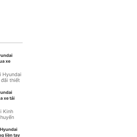
yundai
ua xe
i Hyundai
đãi thiết
ng...
yundai
a xe tải
i Kinh
khuyến
 thương
 Hyundai
g liền tay