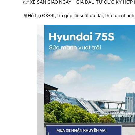
👉 XE SẴN GIAO NGAY – GIÁ ĐẦU TƯ CỰC KỲ HỢP 
🎀Hỗ trợ ĐKĐK, trả góp lãi suất ưu đãi, thủ tục nhan