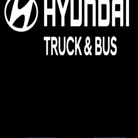
Hyundai Kinh Bắc - Đại lý 3S ủy quyền của Hyundai
Thành Công Thương Mại
Địa chỉ:
Hyundai Kinh Bắc, km08, đường Võ Văn Kiệt,
Quang Minh, Mê Linh, Hà Nội
Pos Bắc Ninh: Km139, Quốc lộ 1A, Phường Võ Cường,
Thành Phố Bắc Ninh, Tỉnh Bắc Ninh.
Pos Phú Thọ: Khu 1, Phường Vân Phú, Thành phố Việt Trì,
Tỉnh Phú Thọ
Pos Tây Bắc: KM8 + 800, Quốc Lộ 2, Thôn Thạch Lỗi, Xã
Nội Bài, TP Hà Nội