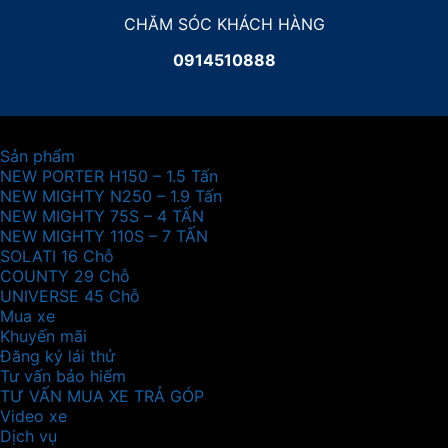
CHĂM SÓC KHÁCH HÀNG
0914510888
Sản phẩm
NEW PORTER H150 – 1.5 Tấn
NEW MIGHTY N250 – 1.9 Tấn
NEW MIGHTY 75S – 4 TẤN
NEW MIGHTY 110S – 7 TẤN
SOLATI 16 Chỗ
COUNTY 29 Chỗ
UNIVERSE 45 Chỗ
Mua xe
Khuyến mãi
Đăng ký lái thử
Tư vấn bảo hiểm
TƯ VẤN MUA XE TRẢ GÓP
Video xe
Dịch vụ