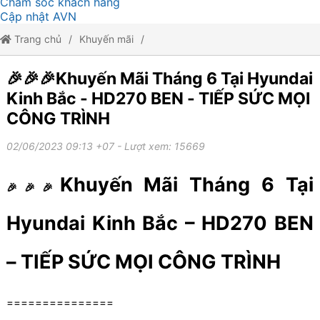
Chăm sóc khách hàng
Cập nhật AVN
Trang chủ
Khuyến mãi
🎉🎉🎉Khuyến Mãi Tháng 6 Tại Hyundai Kinh Bắc - HD270 BEN -
🎉🎉🎉Khuyến Mãi Tháng 6 Tại Hyundai
Kinh Bắc - HD270 BEN - TIẾP SỨC MỌI
TIẾP SỨC MỌI CÔNG TRÌNH
CÔNG TRÌNH
02/06/2023 09:13 +07
- Lượt xem: 15669
Khuyến Mãi Tháng 6 Tại
🎉🎉🎉
Hyundai Kinh Bắc – HD270 BEN
– TIẾP SỨC MỌI CÔNG TRÌNH
===============