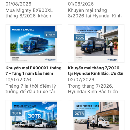
hiểm thân vỏ
đãi hấp dẫn khi mua xe
01/08/2026
01/08/2026
Hyundai
Mua Mighty EX900XL
Khuyến mại tháng
tháng 8/2026, khách
8/2026 tại Hyundai Kinh
hàng nhận ngay ưu đãi
Bắc mang đến nhiều ưu
tặng 01 năm bảo hiểm
đãi thiết thực dành cho
thân vỏ tại Hyundai
khách hàng đang...
Kinh...
Khuyến mại EX900XL tháng
Khuyến mại tháng 7/2026
7 – Tặng 1 năm bảo hiểm
tại Hyundai Kinh Bắc: Ưu đãi
thân vỏ, an tâm khai thác
hấp dẫn khi mua xe tải
10/07/2026
02/07/2026
ngay từ chuyến hàng đầu
Hyundai và Hyundai Solati
Tháng 7 là thời điểm lý
Trong tháng 7/2026,
tiên
tưởng để đầu tư xe tải
Hyundai Kinh Bắc triển
phục vụ nhu cầu vận
khai chương trình khuyến
chuyển hàng hóa, mở
mại dành cho nhiều dòng
rộng...
xe thương mại...