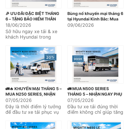
🎉 ƯU ĐÃI ĐẶC BIỆT THÁNG
Bùng nổ khuyến mại tháng 6
6 – TẶNG BẢO HIỂM THÂN
tại Hyundai Kinh Bắc: Mua
VỎ LÊN TỚI 30 TRIỆU ĐỒNG
xe nhận quà khủng liền tay
18/06/2026
09/06/2026
🚛🚌
Sở hữu ngay xe tải & xe
khách Hyundai trong
tháng 6 và nhận quà tặng
bảo hiểm thân vỏ với giá
trị...
🚛🔥 KHUYẾN MẠI THÁNG 5 –
🚛 MUA N500 SERIES
MUA N250 SERIES, NHẬN
THÁNG 5 – NHẬN NGAY PHỤ
NGAY ƯU ĐÃI DỊCH VỤ 20
KIỆN 999K 🎁
07/05/2026
07/05/2026
TRIỆU 🔥🚛
Đây là thời điểm lý tưởng
Đầu tư xe tải đúng thời
để đầu tư xe tải phục vụ
điểm không chỉ giúp tăng
kinh doanh và tối ưu hiệu
hiệu quả vận chuyển mà
quả vận chuyển....
còn tối ưu chi phí vận...