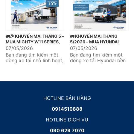
🚛🎉 KHUYẾN MẠI THÁNG 5 –
🚛 KHUYẾN MẠI THÁNG
MUA MIGHTY W11 SERIES,
5/2026 – MUA HYUNDAI
NHẬN NGAY ƯU ĐÃI DỊCH
MIGHTY N650LE, TẶNG
07/05/2026
07/05/2026
VỤ 10 TRIỆU 🎉🚛
NGAY 1 NĂM BẢO HIỂM
Bạn đang tìm kiếm một
Bạn đang tìm kiếm một
TNDS 🎉
dòng xe tải nhỏ linh hoạt,
dòng xe tải Hyundai bền
tiết kiệm và tối ưu cho
bỉ, tiết kiệm nhiên liệu và
nhu cầu vận chuyển
tối ưu chi phí đầu tư?...
hàng...
HOTLINE BÁN HÀNG
0914510888
HOTLINE DỊCH VỤ
090 629 7070