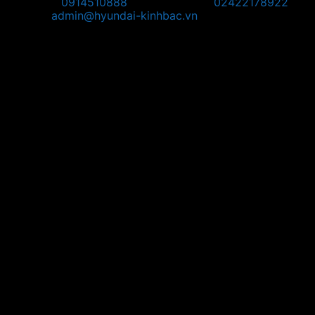
Hotline:
0914510888
Điện thoại:
02422178922
Email:
admin@hyundai-kinhbac.vn
Bản đồ
Chỉ đường đến Trụ Sở:
Chỉ đường đến POS Bắc Ninh: