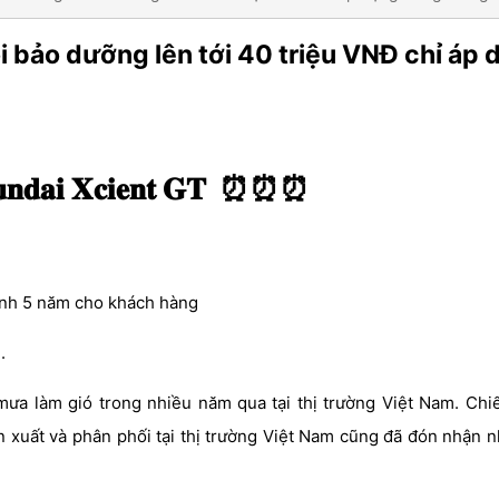
 bảo dưỡng lên tới 40 triệu VNĐ chỉ áp 
 𝐇𝐲𝐮𝐧𝐝𝐚𝐢 𝐗𝐜𝐢𝐞𝐧𝐭 𝐆𝐓 ⏰⏰⏰
hành 5 năm cho khách hàng
.
ưa làm gió trong nhiều năm qua tại thị trường Việt Nam. Chi
uất và phân phối tại thị trường Việt Nam cũng đã đón nhận 