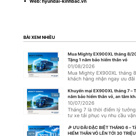
Web: hyundai-kinhbac.vn
BÀI XEM NHIỀU
Mua Mighty EX900XL tháng 8/2
Tặng 1 năm bảo hiểm thân vỏ
01/08/2026
Mua Mighty EX900XL tháng 8
khách hàng nhận ngay ưu đãi
năm bảo hiểm thân vỏ tại Hy
Kinh...
Khuyến mại EX900XL tháng 7 – T
năm bảo hiểm thân vỏ, an tâm kh
ngay từ chuyến hàng đầu tiên
10/07/2026
Tháng 7 là thời điểm lý tưởn
tư xe tải phục vụ nhu cầu vậ
hàng hóa, mở rộng...
🎉 ƯU ĐÃI ĐẶC BIỆT THÁNG 6 – 
HIỂM THÂN VỎ LÊN TỚI 30 TRIỆU