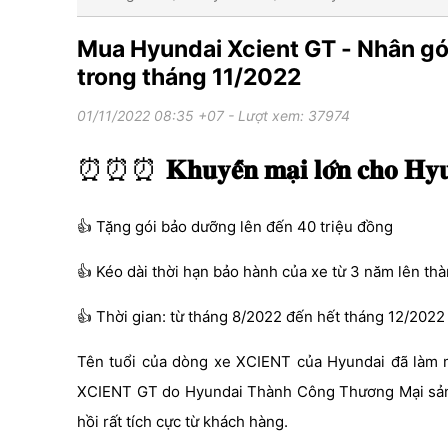
Mua Hyundai Xcient GT - Nhân gói
trong tháng 11/2022
01/11/2022 08:35 +07
- Lượt xem: 37974
⏰⏰⏰
𝐊𝐡𝐮𝐲𝐞̂́𝐧 𝐦𝐚̣𝐢 𝐥𝐨̛́𝐧 𝐜𝐡
👍 Tặng gói bảo dưỡng lên đến 40 triệu đồng
👍 Kéo dài thời hạn bảo hành của xe từ 3 năm lên t
👍 Thời gian: từ tháng 8/2022 đến hết tháng 12/2022 
Tên tuổi của dòng xe XCIENT của Hyundai đã làm m
XCIENT GT do Hyundai Thành Công Thương Mại sản x
hồi rất tích cực từ khách hàng.