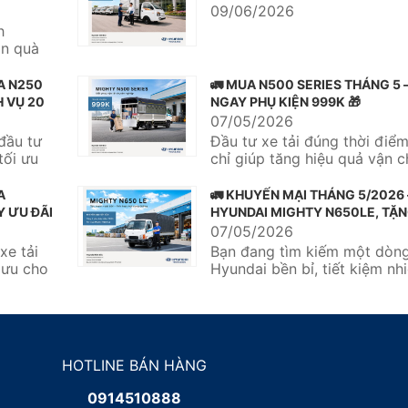
09/06/2026
h
ận quà
rị...
A N250
🚛 MUA N500 SERIES THÁNG 5 
H VỤ 20
NGAY PHỤ KIỆN 999K 🎁
07/05/2026
đầu tư
Đầu tư xe tải đúng thời điể
tối ưu
chỉ giúp tăng hiệu quả vận 
còn tối ưu chi phí vận...
A
🚛 KHUYẾN MẠI THÁNG 5/2026
Y ƯU ĐÃI
HYUNDAI MIGHTY N650LE, TẶN
NĂM BẢO HIỂM TNDS 🎉
07/05/2026
xe tải
Bạn đang tìm kiếm một dòng
i ưu cho
Hyundai bền bỉ, tiết kiệm nhi
tối ưu chi phí đầu tư?...
HOTLINE BÁN HÀNG
0914510888