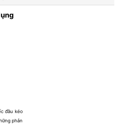
dụng
ếc đầu kéo
những phản