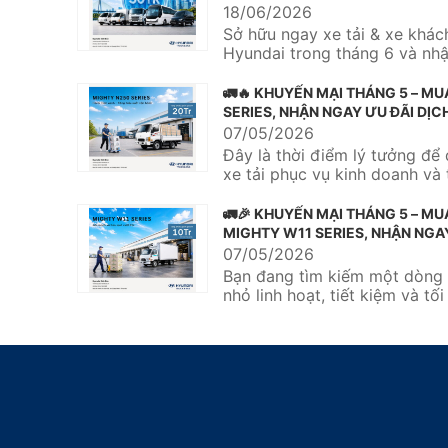
🚌
18/06/2026
Sở hữu ngay xe tải & xe khác
Hyundai trong tháng 6 và nh
tặng bảo hiểm thân vỏ với giá t
🚛🔥 KHUYẾN MẠI THÁNG 5 – MU
SERIES, NHẬN NGAY ƯU ĐÃI DỊC
TRIỆU 🔥🚛
07/05/2026
Đây là thời điểm lý tưởng để 
xe tải phục vụ kinh doanh và 
hiệu quả vận chuyển....
🚛🎉 KHUYẾN MẠI THÁNG 5 – MU
MIGHTY W11 SERIES, NHẬN NGA
DỊCH VỤ 10 TRIỆU 🎉🚛
07/05/2026
Bạn đang tìm kiếm một dòng 
nhỏ linh hoạt, tiết kiệm và tố
nhu cầu vận chuyển hàng...