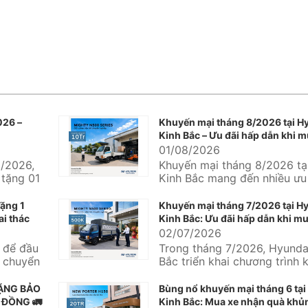
026 –
Khuyến mại tháng 8/2026 tại H
Kinh Bắc – Ưu đãi hấp dẫn khi m
Hyundai
01/08/2026
/2026,
Khuyến mại tháng 8/2026 tạ
 tặng 01
Kinh Bắc mang đến nhiều ưu 
undai
thực dành cho khách hàng đa
ặng 1
Khuyến mại tháng 7/2026 tại H
ai thác
Kinh Bắc: Ưu đãi hấp dẫn khi mu
Hyundai và Hyundai Solati
02/07/2026
g để đầu
Trong tháng 7/2026, Hyunda
n chuyển
Bắc triển khai chương trình 
mại dành cho nhiều dòng xe
mại...
TẶNG BẢO
Bùng nổ khuyến mại tháng 6 tại
 ĐỒNG 🚛
Kinh Bắc: Mua xe nhận quà khủn