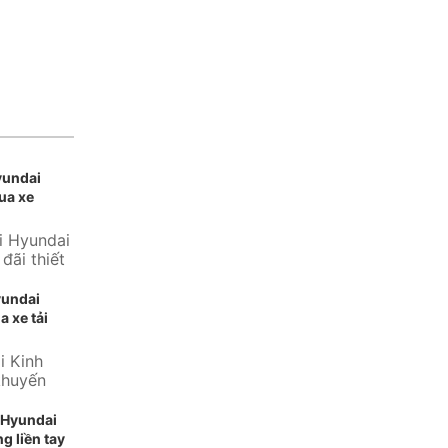
yundai
ua xe
i Hyundai
đãi thiết
ng...
yundai
a xe tải
i Kinh
khuyến
 thương
 Hyundai
g liền tay