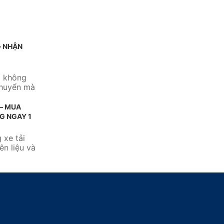
– NHẬN
m không
chuyển mà
 – MUA
G NGAY 1
 xe tải
ên liệu và