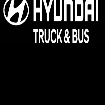
Hyundai Kinh Bắc - Đại lý 3S ủy quyền của Hyundai
Thành Công Thương Mại
Địa chỉ:
Hyundai Kinh Bắc, km08, đường Võ Văn Kiệt,
Quang Minh, Mê Linh, Hà Nội
Pos Bắc Ninh: Km139, Quốc lộ 1A, Phường Võ Cường,
Thành Phố Bắc Ninh, Tỉnh Bắc Ninh.
Pos Phú Thọ: Khu 1, Phường Vân Phú, Thành phố Việt Trì,
Tỉnh Phú Thọ
Pos Tây Bắc: KM8 + 800, Quốc Lộ 2, Thôn Thạch Lỗi, Xã
Nội Bài, TP Hà Nội