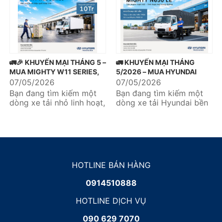
🚛🎉 KHUYẾN MẠI THÁNG 5 –
🚛 KHUYẾN MẠI THÁNG
MUA MIGHTY W11 SERIES,
5/2026 – MUA HYUNDAI
NHẬN NGAY ƯU ĐÃI DỊCH
MIGHTY N650LE, TẶNG
07/05/2026
07/05/2026
VỤ 10 TRIỆU 🎉🚛
NGAY 1 NĂM BẢO HIỂM
Bạn đang tìm kiếm một
Bạn đang tìm kiếm một
TNDS 🎉
dòng xe tải nhỏ linh hoạt,
dòng xe tải Hyundai bền
tiết kiệm và tối ưu cho
bỉ, tiết kiệm nhiên liệu và
nhu cầu vận chuyển
tối ưu chi phí đầu tư?...
hàng...
HOTLINE BÁN HÀNG
0914510888
HOTLINE DỊCH VỤ
090 629 7070