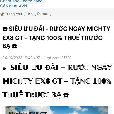
Chăm sóc khách hàng
Cập nhật AVN
Trang chủ
Khuyến mãi
☎️ SIÊU ƯU ĐÃI - RƯỚC NGAY MIGHTY EX8 GT - TẶNG 100% THUẾ
☎️ SIÊU ƯU ĐÃI - RƯỚC NGAY MIGHTY
TRƯỚC BẠ ☎️
EX8 GT - TẶNG 100% THUẾ TRƯỚC
BẠ ☎️
04/10/2022 15:42 +07
- Lượt xem: 21723
𝕊𝕀𝔼̂𝕌 𝕌̛𝕌 Đ𝔸̃𝕀 – ℝ𝕌̛𝕆̛́ℂ ℕ𝔾𝔸𝕐
☎️
𝕄𝕀𝔾ℍ𝕋𝕐 𝔼𝕏𝟠 𝔾𝕋 – 𝕋𝔸̣̆ℕ𝔾 𝟙𝟘𝟘%
𝕋ℍ𝕌𝔼̂́ 𝕋ℝ𝕌̛𝕆̛́ℂ 𝔹𝔸̣ ☎️