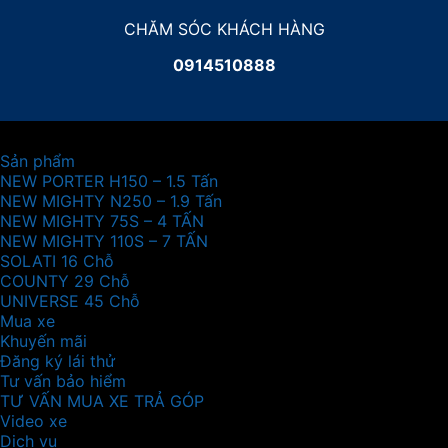
CHĂM SÓC KHÁCH HÀNG
0914510888
Sản phẩm
NEW PORTER H150 – 1.5 Tấn
NEW MIGHTY N250 – 1.9 Tấn
NEW MIGHTY 75S – 4 TẤN
NEW MIGHTY 110S – 7 TẤN
SOLATI 16 Chỗ
COUNTY 29 Chỗ
UNIVERSE 45 Chỗ
Mua xe
Khuyến mãi
Đăng ký lái thử
Tư vấn bảo hiểm
TƯ VẤN MUA XE TRẢ GÓP
Video xe
Dịch vụ