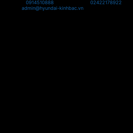
Hotline:
0914510888
Điện thoại:
02422178922
Email:
admin@hyundai-kinhbac.vn
Bản đồ
Chỉ đường đến Trụ Sở:
Chỉ đường đến POS Bắc Ninh: