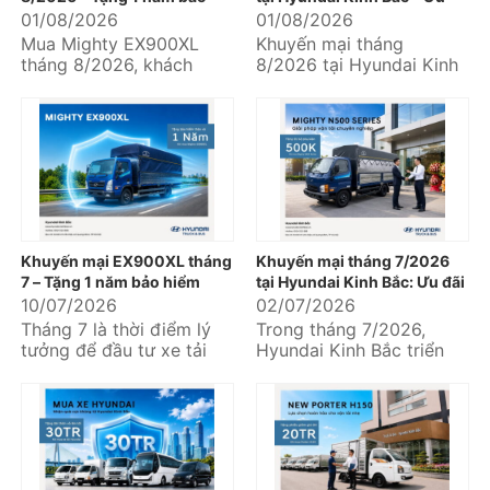
hiểm thân vỏ
đãi hấp dẫn khi mua xe
01/08/2026
01/08/2026
Hyundai
Mua Mighty EX900XL
Khuyến mại tháng
tháng 8/2026, khách
8/2026 tại Hyundai Kinh
hàng nhận ngay ưu đãi
Bắc mang đến nhiều ưu
tặng 01 năm bảo hiểm
đãi thiết thực dành cho
thân vỏ tại Hyundai
khách hàng đang...
Kinh...
Khuyến mại EX900XL tháng
Khuyến mại tháng 7/2026
7 – Tặng 1 năm bảo hiểm
tại Hyundai Kinh Bắc: Ưu đãi
thân vỏ, an tâm khai thác
hấp dẫn khi mua xe tải
10/07/2026
02/07/2026
ngay từ chuyến hàng đầu
Hyundai và Hyundai Solati
Tháng 7 là thời điểm lý
Trong tháng 7/2026,
tiên
tưởng để đầu tư xe tải
Hyundai Kinh Bắc triển
phục vụ nhu cầu vận
khai chương trình khuyến
chuyển hàng hóa, mở
mại dành cho nhiều dòng
rộng...
xe thương mại...