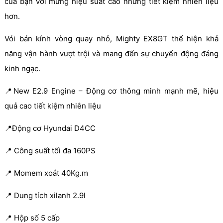
của bạn với mứng hiệu suất cao nhưng tiết kiệm nhiên liệu
hơn.
Vói bán kính vòng quay nhỏ, Mighty EX8GT thể hiện khả
năng vận hành vượt trội và mang đến sự chuyển động đáng
kinh ngạc.
📍New E2.9 Engine – Động cơ thông minh mạnh mẽ, hiệu
quả cao tiết kiệm nhiên liệu
📍Động cơ Hyundai D4CC
📍 Công suất tối đa 160PS
📍 Momem xoắt 40Kg.m
📍 Dung tích xilanh 2.9l
📍 Hộp số 5 cấp