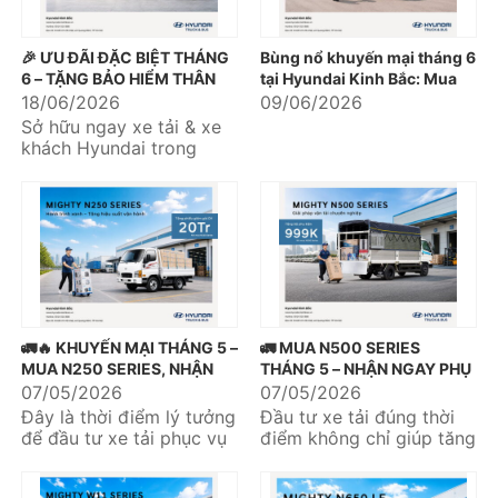
🎉 ƯU ĐÃI ĐẶC BIỆT THÁNG
Bùng nổ khuyến mại tháng 6
6 – TẶNG BẢO HIỂM THÂN
tại Hyundai Kinh Bắc: Mua
VỎ LÊN TỚI 30 TRIỆU ĐỒNG
xe nhận quà khủng liền tay
18/06/2026
09/06/2026
🚛🚌
Sở hữu ngay xe tải & xe
khách Hyundai trong
tháng 6 và nhận quà tặng
bảo hiểm thân vỏ với giá
trị...
🚛🔥 KHUYẾN MẠI THÁNG 5 –
🚛 MUA N500 SERIES
MUA N250 SERIES, NHẬN
THÁNG 5 – NHẬN NGAY PHỤ
NGAY ƯU ĐÃI DỊCH VỤ 20
KIỆN 999K 🎁
07/05/2026
07/05/2026
TRIỆU 🔥🚛
Đây là thời điểm lý tưởng
Đầu tư xe tải đúng thời
để đầu tư xe tải phục vụ
điểm không chỉ giúp tăng
kinh doanh và tối ưu hiệu
hiệu quả vận chuyển mà
quả vận chuyển....
còn tối ưu chi phí vận...