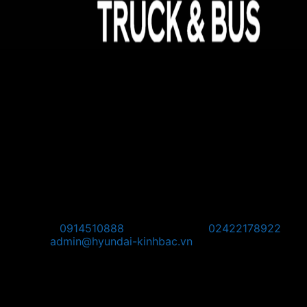
Hyundai Kinh Bắc - Đại lý 3S ủy quyền của Hyundai
Thành Công Thương Mại
Địa chỉ:
Hyundai Kinh Bắc, km08, đường Võ Văn Kiệt,
Quang Minh, Mê Linh, Hà Nội
Pos Bắc Ninh: Km139, Quốc lộ 1A, Phường Võ Cường,
Thành Phố Bắc Ninh, Tỉnh Bắc Ninh.
Pos Phú Thọ: Khu 1, Phường Vân Phú, Thành phố Việt Trì,
Tỉnh Phú Thọ
Pos Tây Bắc: KM8 + 800, Quốc Lộ 2, Thôn Thạch Lỗi, Xã
Nội Bài, TP Hà Nội
Hotline:
0914510888
Điện thoại:
02422178922
Email:
admin@hyundai-kinhbac.vn
Bản đồ
Chỉ đường đến Trụ Sở: