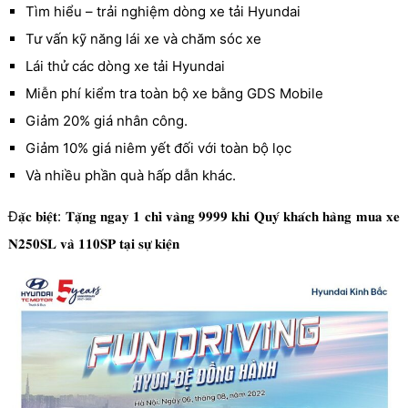
Tìm hiểu – trải nghiệm dòng xe tải Hyundai
Tư vấn kỹ năng lái xe và chăm sóc xe
Lái thử các dòng xe tải Hyundai
Miễn phí kiểm tra toàn bộ xe bằng GDS Mobile
Giảm 20% giá nhân công.
Giảm 10% giá niêm yết đối với toàn bộ lọc
Và nhiều phần quà hấp dẫn khác.
Đ𝐚̣̆𝐜 𝐛𝐢𝐞̣̂𝐭: 𝐓𝐚̣̆𝐧𝐠 𝐧𝐠𝐚𝐲 𝟏 𝐜𝐡𝐢̉ 𝐯𝐚̀𝐧𝐠 𝟗𝟗𝟗𝟗 𝐤𝐡𝐢 𝐐𝐮𝐲́ 𝐤𝐡𝐚́𝐜𝐡 𝐡𝐚̀𝐧𝐠 𝐦𝐮𝐚 𝐱𝐞
𝐍𝟐𝟓𝟎𝐒𝐋 𝐯𝐚̀ 𝟏𝟏𝟎𝐒𝐏 𝐭𝐚̣𝐢 𝐬𝐮̛̣ 𝐤𝐢𝐞̣̂𝐧