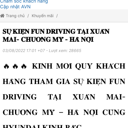
Chăm sóc khách hàng
Cập nhật AVN
Trang chủ
Khuyến mãi
𝐒𝐔̛̣ 𝐊𝐈𝐄̣̂𝐍 𝐅𝐔𝐍 𝐃𝐑𝐈𝐕𝐈𝐍𝐆 𝐓𝐀̣𝐈 𝐗𝐔𝐀̂𝐍 𝐌𝐀𝐈- 𝐂𝐇𝐔̛𝐎̛𝐍𝐆 𝐌𝐘̃ - 𝐇𝐀̀ 𝐍𝐎̣̂𝐈
𝐒𝐔̛̣ 𝐊𝐈𝐄̣̂𝐍 𝐅𝐔𝐍 𝐃𝐑𝐈𝐕𝐈𝐍𝐆 𝐓𝐀̣𝐈 𝐗𝐔𝐀̂𝐍
𝐌𝐀𝐈- 𝐂𝐇𝐔̛𝐎̛𝐍𝐆 𝐌𝐘̃ - 𝐇𝐀̀ 𝐍𝐎̣̂𝐈
03/08/2022 17:01 +07
- Lượt xem: 28665
🔥🔥🔥 𝐊𝐈́𝐍𝐇 𝐌𝐎̛̀𝐈 𝐐𝐔𝐘́ 𝐊𝐇𝐀́𝐂𝐇
𝐇𝐀̀𝐍𝐆 𝐓𝐇𝐀𝐌 𝐆𝐈𝐀 𝐒𝐔̛̣ 𝐊𝐈𝐄̣̂𝐍 𝐅𝐔𝐍
𝐃𝐑𝐈𝐕𝐈𝐍𝐆 𝐓𝐀̣𝐈 𝐗𝐔𝐀̂𝐍 𝐌𝐀𝐈-
𝐂𝐇𝐔̛𝐎̛𝐍𝐆 𝐌𝐘̃ – 𝐇𝐀̀ 𝐍𝐎̣̂𝐈 𝐂𝐔̀𝐍𝐆
𝐇𝐘𝐔𝐍𝐃𝐀𝐈 𝐊𝐈𝐍𝐇 𝐁𝐀̆́𝐂.