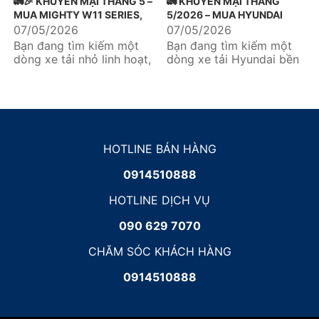
🚛🎉 KHUYẾN MẠI THÁNG 5 –
🚛 KHUYẾN MẠI THÁNG
MUA MIGHTY W11 SERIES,
5/2026 – MUA HYUNDAI
NHẬN NGAY ƯU ĐÃI DỊCH
MIGHTY N650LE, TẶNG
07/05/2026
07/05/2026
VỤ 10 TRIỆU 🎉🚛
NGAY 1 NĂM BẢO HIỂM
Bạn đang tìm kiếm một
Bạn đang tìm kiếm một
TNDS 🎉
dòng xe tải nhỏ linh hoạt,
dòng xe tải Hyundai bền
tiết kiệm và tối ưu cho
bỉ, tiết kiệm nhiên liệu và
nhu cầu vận chuyển
tối ưu chi phí đầu tư?...
hàng...
HOTLINE BÁN HÀNG
0914510888
HOTLINE DỊCH VỤ
090 629 7070
CHĂM SÓC KHÁCH HÀNG
0914510888