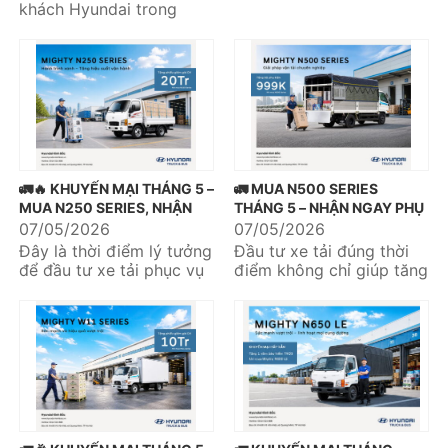
khách Hyundai trong
tháng 6 và nhận quà tặng
bảo hiểm thân vỏ với giá
trị...
🚛🔥 KHUYẾN MẠI THÁNG 5 –
🚛 MUA N500 SERIES
MUA N250 SERIES, NHẬN
THÁNG 5 – NHẬN NGAY PHỤ
NGAY ƯU ĐÃI DỊCH VỤ 20
KIỆN 999K 🎁
07/05/2026
07/05/2026
TRIỆU 🔥🚛
Đây là thời điểm lý tưởng
Đầu tư xe tải đúng thời
để đầu tư xe tải phục vụ
điểm không chỉ giúp tăng
kinh doanh và tối ưu hiệu
hiệu quả vận chuyển mà
quả vận chuyển....
còn tối ưu chi phí vận...