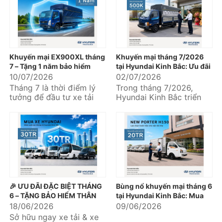
Kinh...
Khuyến mại EX900XL tháng
Khuyến mại tháng 7/2026
7 – Tặng 1 năm bảo hiểm
tại Hyundai Kinh Bắc: Ưu đãi
thân vỏ, an tâm khai thác
hấp dẫn khi mua xe tải
10/07/2026
02/07/2026
ngay từ chuyến hàng đầu
Hyundai và Hyundai Solati
Tháng 7 là thời điểm lý
Trong tháng 7/2026,
tiên
tưởng để đầu tư xe tải
Hyundai Kinh Bắc triển
phục vụ nhu cầu vận
khai chương trình khuyến
chuyển hàng hóa, mở
mại dành cho nhiều dòng
rộng...
xe thương mại...
🎉 ƯU ĐÃI ĐẶC BIỆT THÁNG
Bùng nổ khuyến mại tháng 6
6 – TẶNG BẢO HIỂM THÂN
tại Hyundai Kinh Bắc: Mua
VỎ LÊN TỚI 30 TRIỆU ĐỒNG
xe nhận quà khủng liền tay
18/06/2026
09/06/2026
🚛🚌
Sở hữu ngay xe tải & xe