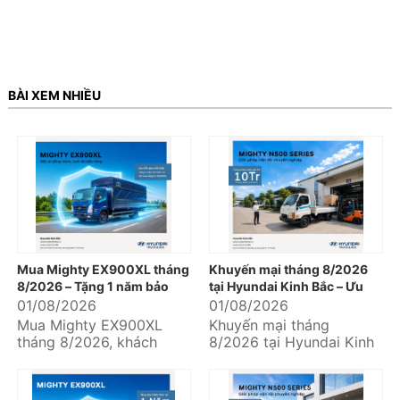
BÀI XEM NHIỀU
Mua Mighty EX900XL tháng
Khuyến mại tháng 8/2026
8/2026 – Tặng 1 năm bảo
tại Hyundai Kinh Bắc – Ưu
hiểm thân vỏ
đãi hấp dẫn khi mua xe
01/08/2026
01/08/2026
Hyundai
Mua Mighty EX900XL
Khuyến mại tháng
tháng 8/2026, khách
8/2026 tại Hyundai Kinh
hàng nhận ngay ưu đãi
Bắc mang đến nhiều ưu
tặng 01 năm bảo hiểm
đãi thiết thực dành cho
thân vỏ tại Hyundai
khách hàng đang...