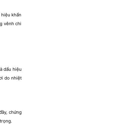
n hiệu khẩn
ng vênh chi
là dấu hiệu
ơi do nhiệt
đầy, chứng
trọng.