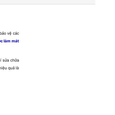
 bảo vệ các
ớc làm mát
hí sửa chữa
hiệu quả là