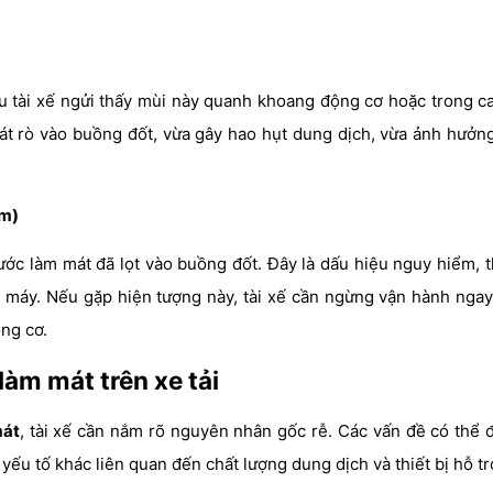
 tài xế ngửi thấy mùi này quanh khoang động cơ hoặc trong cab
mát rò vào buồng đốt, vừa gây hao hụt dung dịch, vừa ảnh hưởn
ểm)
ước làm mát đã lọt vào buồng đốt. Đây là dấu hiệu nguy hiểm, 
 máy. Nếu gặp hiện tượng này, tài xế cần ngừng vận hành ngay 
ộng cơ.
àm mát trên xe tải
mát
, tài xế cần nắm rõ nguyên nhân gốc rễ. Các vấn đề có thể đ
ếu tố khác liên quan đến chất lượng dung dịch và thiết bị hỗ tr