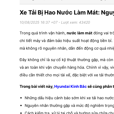
Xe Tải Bị Hao Nước Làm Mát: Ng
10/08/2025 16:37 +07
- Lượt xem: 43420
Trong quá trình vận hành,
nước làm mát
đóng vai tr
chi tiết máy và đảm bảo hiệu suất hoạt động bền bỉ.
mà không rõ nguyên nhân, dẫn đến động cơ quá nhiệt
Đây không chỉ là sự cố kỹ thuật thường gặp, mà còn l
và an toàn khi vận chuyển hàng hóa. Chính vì vậy, v
điều cần thiết cho mọi tài xế, đặc biệt với xe tải thư
Trong bài viết này,
Hyundai Kinh Bắc
sẽ cùng phân t
Những dấu hiệu cảnh báo sớm khi xe tải hao nước
Nguyên nhân thường gặp và mức độ nghiêm trọng 
Cách kiểm tra, xử lý tại chỗ và hướng sửa chữa ch