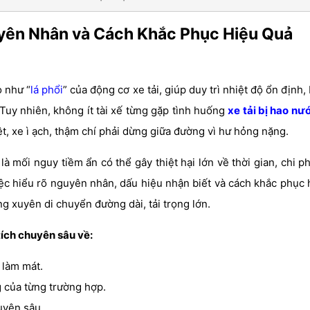
uyên Nhân và Cách Khắc Phục Hiệu Quả
ò như “
lá phổi
” của động cơ xe tải, giúp duy trì nhiệt độ ổn định,
 Tuy nhiên, không ít tài xế từng gặp tình huống
xe tải bị hao nư
, xe ì ạch, thậm chí phải dừng giữa đường vì hư hỏng nặng.
à mối nguy tiềm ẩn có thể gây thiệt hại lớn về thời gian, chi p
iệc hiểu rõ nguyên nhân, dấu hiệu nhận biết và cách khắc phục 
ờng xuyên di chuyển đường dài, tải trọng lớn.
ích chuyên sâu về:
 làm mát.
của từng trường hợp.
uyên sâu.