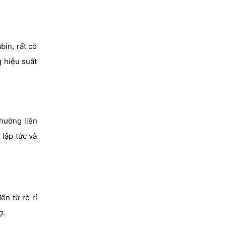
in, rất có
g hiệu suất
thường liên
lập tức và
ến từ rò rỉ
ợ.